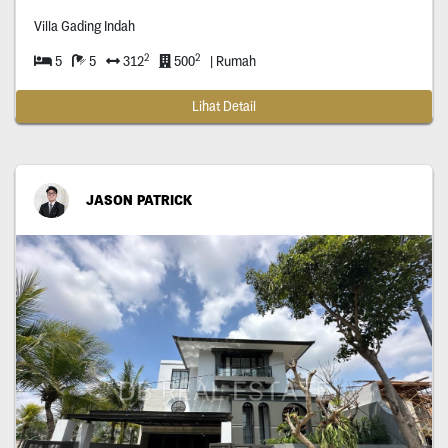
Villa Gading Indah
2
2
5
5
312
500
| Rumah
Lihat Detail
JASON PATRICK