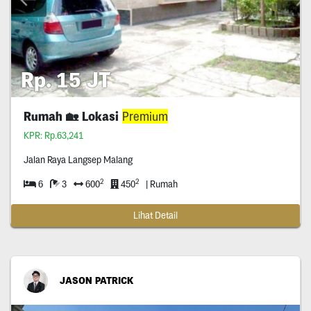
Rp. 15 JT
Rumah 🏡 Lokasi
Premium
KPR: Rp.63,241
Jalan Raya Langsep Malang
2
2
6
3
600
450
| Rumah
Lihat Detail
JASON PATRICK