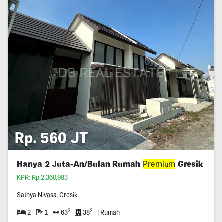
Rp. 560 JT
Hanya 2 Juta-An/Bulan Rumah
Premium
Gresik
KPR: Rp.2,360,983
Sathya Nivasa, Gresik
2
2
2
1
63
38
| Rumah