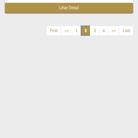
Lihat Detail
2
First
<<
1
3
4
>>
Last