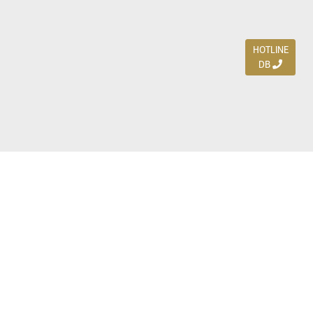
HOTLINE
DB
Jl. Dharmahusada Indah Timur 15 / Blok V 305,
Surabaya 60115
Ph. (031) 5954103