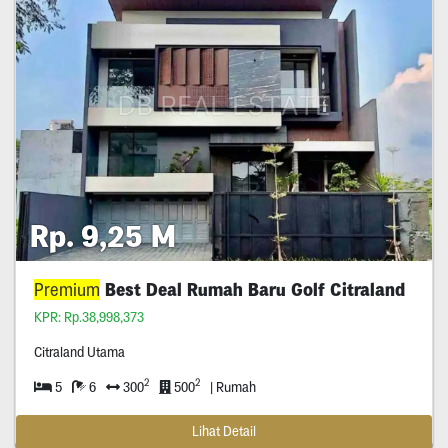
Rp. 9,25 M
Premium
Best Deal Rumah Baru Golf Citraland
KPR: Rp.38,998,373
Citraland Utama
2
2
5
6
300
500
| Rumah
Lihat Detail