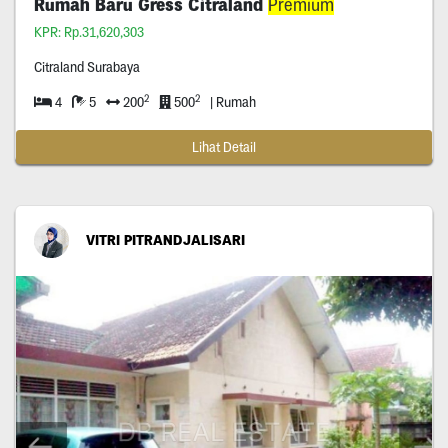
Rumah Baru Gress Citraland
Premium
KPR: Rp.31,620,303
Citraland Surabaya
2
2
4
5
200
500
| Rumah
Lihat Detail
VITRI PITRANDJALISARI