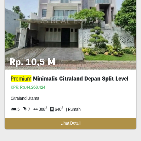
Rp. 10,5 M
Premium
Minimalis Citraland Depan Split Level
KPR: Rp.44,268,424
Citraland Utama
2
2
5
7
308
640
| Rumah
Lihat Detail