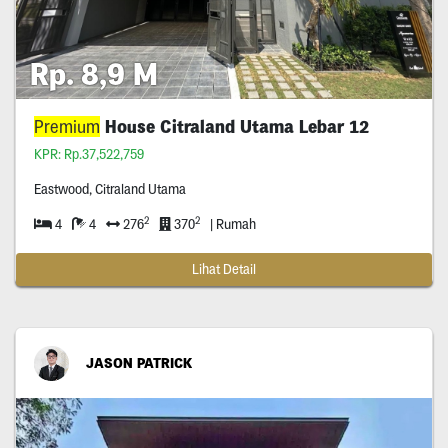
Rp. 8,9 M
Premium
House Citraland Utama Lebar 12
KPR: Rp.37,522,759
Eastwood, Citraland Utama
2
2
4
4
276
370
| Rumah
Lihat Detail
JASON PATRICK