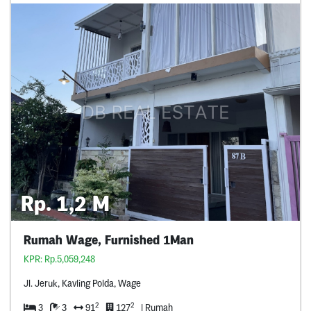
Rp. 1,2 M
Rumah Wage, Furnished 1Man
KPR: Rp.5,059,248
Jl. Jeruk, Kavling Polda, Wage
2
2
3
3
91
127
| Rumah