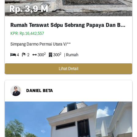
Rp. 3,9 M
Rumah Terawat Sdpu Sebrang Papaya Dan Bon Ami
KPR: Rp.16,442,557
Simpang Darmo Permai Utara V/**
2
2
4
2
300
300
| Rumah
Lihat Detail
DANIEL BETA