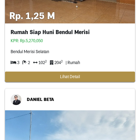
Rp. 1,25 M
Rumah Siap Huni Bendul Merisi
KPR: Rp.5,270,050
Bendul Merisi Selatan
2
2
3
2
102
204
| Rumah
Lihat Detail
DANIEL BETA