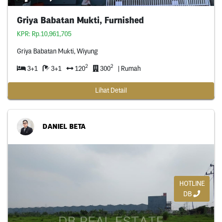
Griya Babatan Mukti, Furnished
KPR: Rp.10,961,705
Griya Babatan Mukti, Wiyung
2
2
3+1
3+1
120
300
| Rumah
Lihat Detail
DANIEL BETA
HOTLINE
DB