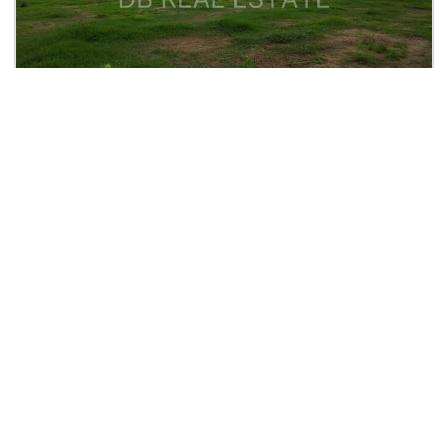
Rp. 3 JT
Tanah Industri Legundi Driyorejo
Legundi, Karang Andong Driyorejo
2
2
85,000
| Tanah
Lihat Detail
DANIEL BETA