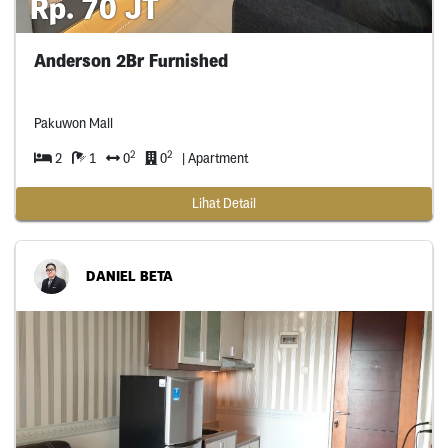
Rp. 70 JT
Anderson 2Br Furnished
Pakuwon Mall
2
2
2
1
0
0
| Apartment
Lihat Detail
DANIEL BETA