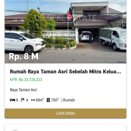
Rp. 8 M
Rumah Raya Taman Asri Sebelah Mitra Keluarga
KPR: Rp.33,728,323
Raya Taman Asri
2
2
6
4
694
750
| Rumah
Lihat Detail