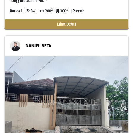
Tenggilis Utara Ii No.**
2
2
4+1
3+1
200
300
| Rumah
Lihat Detail
DANIEL BETA