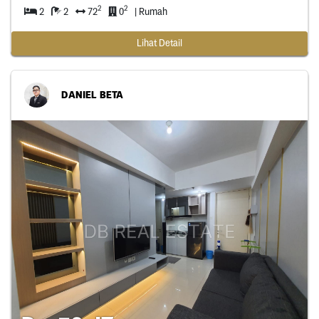
2
2
2
2
72
0
| Rumah
Lihat Detail
DANIEL BETA