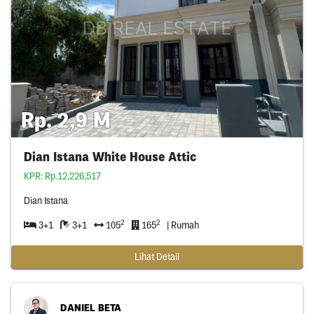
Rp. 2,9 M
Dian Istana White House Attic
KPR: Rp.12,226,517
Dian Istana
2
2
3+1
3+1
105
165
| Rumah
Lihat Detail
DANIEL BETA