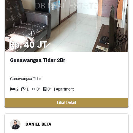
Rp. 40 JT
Gunawangsa Tidar 2Br
Gunawangsa Tidar
2
2
2
1
0
0
| Apartment
Lihat Detail
DANIEL BETA