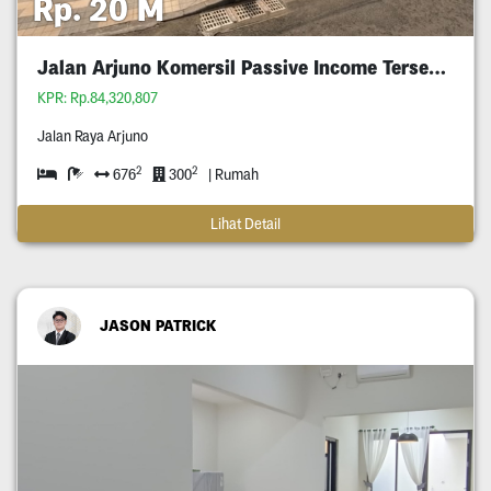
Rp. 20 M
Jalan Arjuno Komersil Passive Income Tersewa
KPR: Rp.84,320,807
Jalan Raya Arjuno
2
2
676
300
| Rumah
Lihat Detail
JASON PATRICK