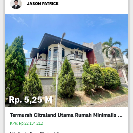
JASON PATRICK
Rp. 5,25 M
Termurah Citraland Utama Rumah Minimalis 5M An
KPR: Rp.22,134,212