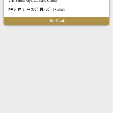
Villa Sentra Raya, Citraland Utama
2
2
5
3
333
400
| Rumah
Lihat Detail