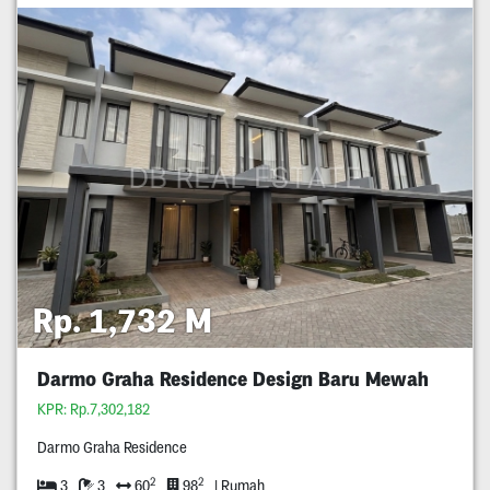
Rp. 1,732 M
Darmo Graha Residence Design Baru Mewah
KPR: Rp.7,302,182
Darmo Graha Residence
2
2
3
3
60
98
| Rumah