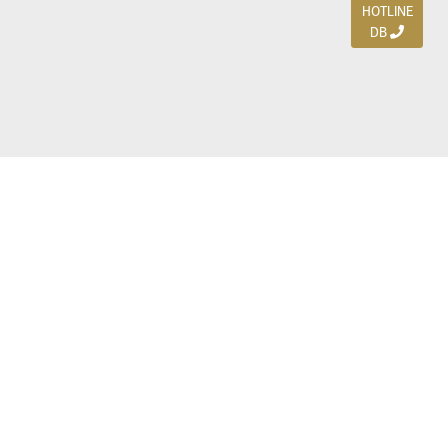
HOTLINE
DB
Jl. Dharmahusada Indah Timur 15 / Blok V 305,
Surabaya 60115
Ph. (031) 5954103
Ph. 085 111 3 9595 0
Royal Residence BS 07 / 23-25, Surabaya 60222