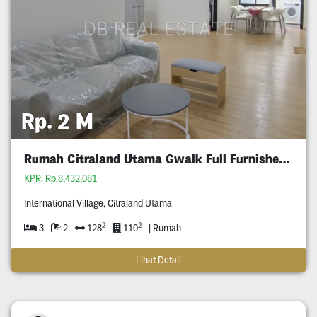
Rp. 2 M
Rumah Citraland Utama Gwalk Full Furnished Murah
KPR: Rp.8,432,081
International Village, Citraland Utama
2
2
3
2
128
110
| Rumah
Lihat Detail