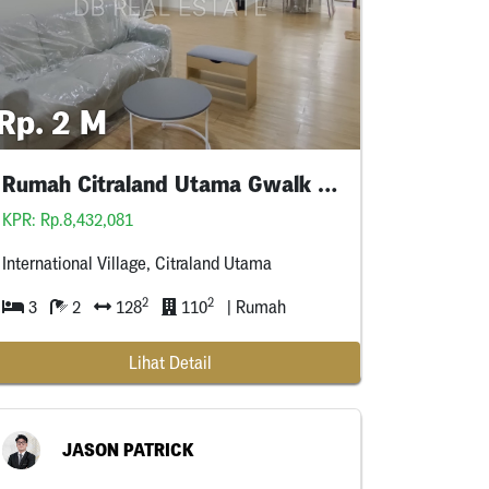
Rp. 2 M
Rumah Citraland Utama Gwalk Full Furnished Murah
KPR: Rp.8,432,081
International Village, Citraland Utama
2
2
3
2
128
110
| Rumah
Lihat Detail
JASON PATRICK