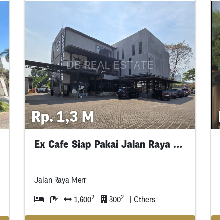
Rp. 1,3 M
Ex Cafe Siap Pakai Jalan Raya Merr
Jalan Raya Merr
2
2
1,600
800
| Others