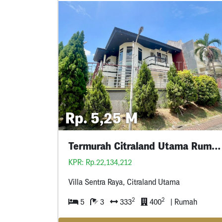
Rp. 5,25 M
Termurah Citraland Utama Rumah Minimalis 5M An
KPR: Rp.22,134,212
Villa Sentra Raya, Citraland Utama
2
2
5
3
333
400
| Rumah