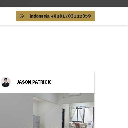
Indonesia +6281703122359
JASON PATRICK