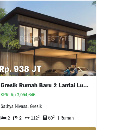
Rp. 938 JT
Gresik Rumah Baru 2 Lantai Luas Besar
KPR: Rp.3,954,646
Sathya Nivasa, Gresik
2
2
2
2
112
60
| Rumah