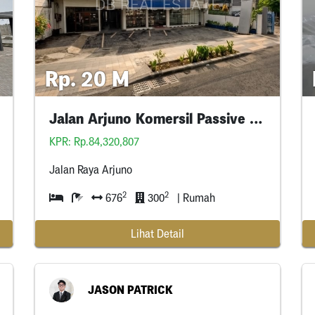
Rp. 20 M
Jalan Arjuno Komersil Passive Income Tersewa
KPR: Rp.84,320,807
Jalan Raya Arjuno
2
2
676
300
| Rumah
Lihat Detail
JASON PATRICK