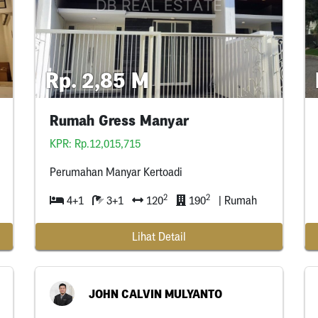
Rp. 2,85 M
Rumah Gress Manyar
KPR: Rp.12,015,715
Perumahan Manyar Kertoadi
2
2
4+1
3+1
120
190
| Rumah
Lihat Detail
JOHN CALVIN MULYANTO