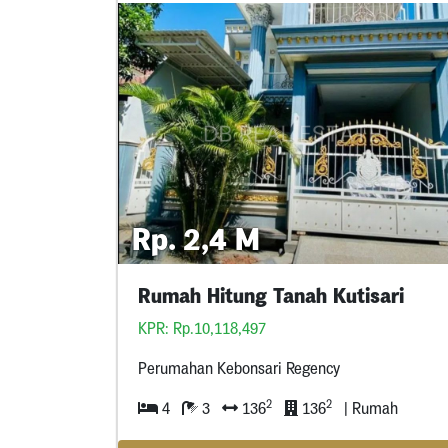
Rp. 2,4 M
Rumah Hitung Tanah Kutisari
KPR: Rp.10,118,497
Perumahan Kebonsari Regency
2
2
4
3
136
136
| Rumah