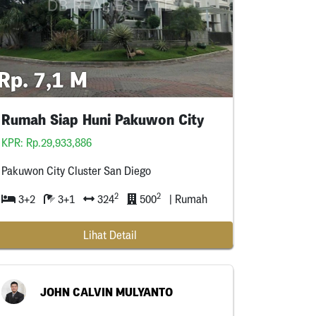
Rp. 7,1 M
Rumah Siap Huni Pakuwon City
KPR: Rp.29,933,886
Pakuwon City Cluster San Diego
2
2
3+2
3+1
324
500
| Rumah
Lihat Detail
JOHN CALVIN MULYANTO