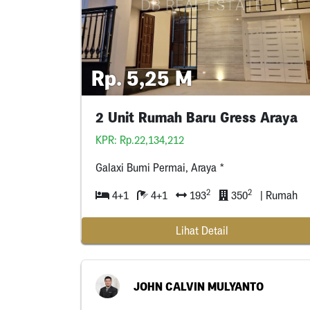
Rp. 5,25 M
2 Unit Rumah Baru Gress Araya
KPR: Rp.22,134,212
Galaxi Bumi Permai, Araya *
2
2
4+1
4+1
193
350
| Rumah
Lihat Detail
JOHN CALVIN MULYANTO