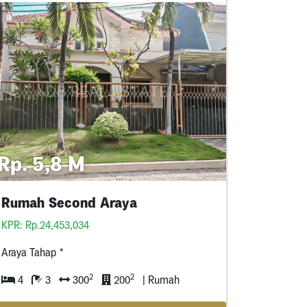
Rp. 5,8 M
Rumah Second Araya
KPR: Rp.24,453,034
Araya Tahap *
2
2
4
3
300
200
| Rumah