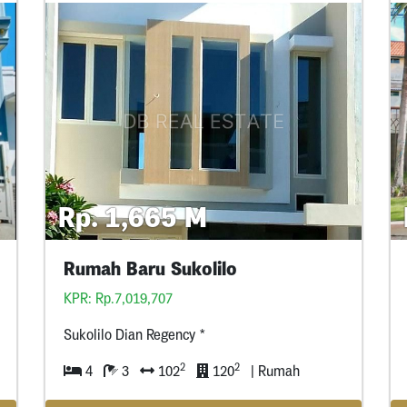
Rp. 1,665 M
Rumah Baru Sukolilo
KPR: Rp.7,019,707
Sukolilo Dian Regency *
2
2
4
3
102
120
| Rumah