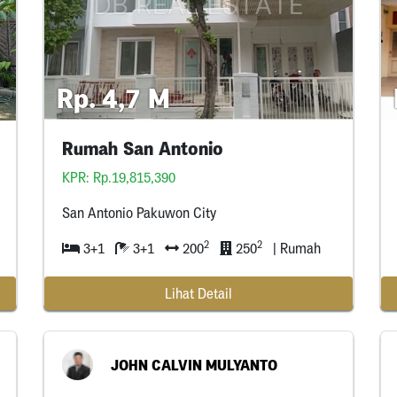
Rp. 4,7 M
Rumah San Antonio
KPR: Rp.19,815,390
San Antonio Pakuwon City
2
2
3+1
3+1
200
250
| Rumah
Lihat Detail
JOHN CALVIN MULYANTO