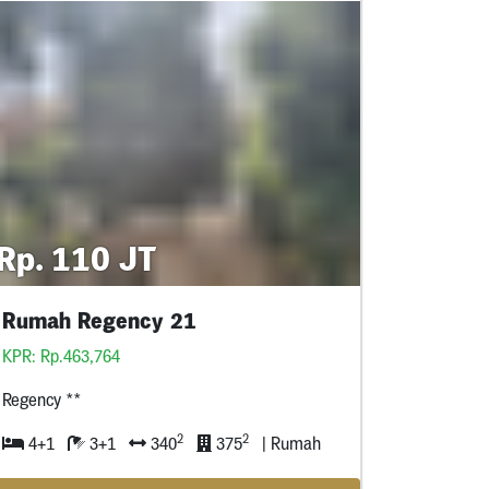
Rp. 110 JT
Rumah Regency 21
KPR: Rp.463,764
Regency **
2
2
4+1
3+1
340
375
| Rumah