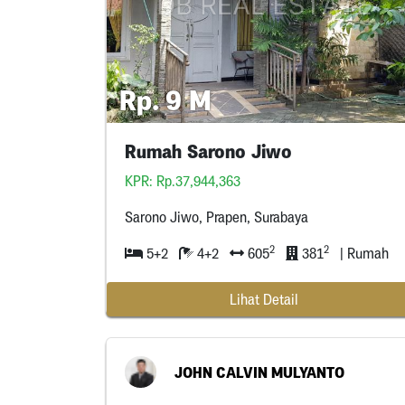
Rp. 9 M
Rumah Sarono Jiwo
KPR: Rp.37,944,363
Sarono Jiwo, Prapen, Surabaya
2
2
5+2
4+2
605
381
| Rumah
Lihat Detail
JOHN CALVIN MULYANTO