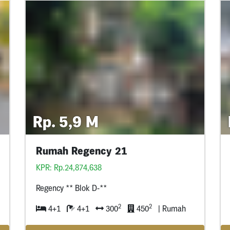
Rp. 5,9 M
Rumah Regency 21
KPR: Rp.24,874,638
Regency ** Blok D-**
2
2
4+1
4+1
300
450
| Rumah