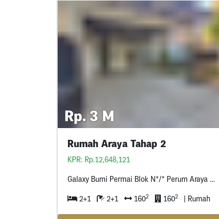
Rp. 3 M
Rumah Araya Tahap 2
KPR: Rp.12,648,121
Galaxy Bumi Permai Blok N*/* Perum Araya *, Surabaya
2
2
2+1
2+1
160
160
| Rumah