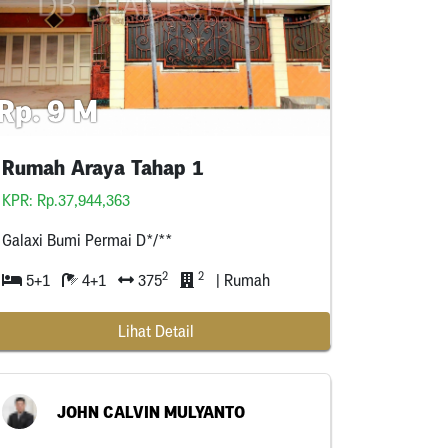
Rp. 9 M
Rumah Araya Tahap 1
KPR: Rp.37,944,363
Galaxi Bumi Permai D*/**
2
2
5+1
4+1
375
| Rumah
Lihat Detail
JOHN CALVIN MULYANTO