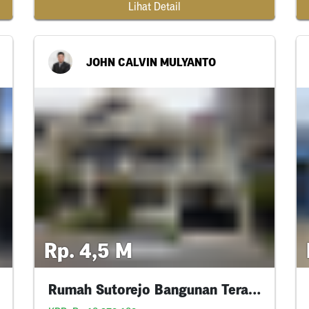
Lihat Detail
JOHN CALVIN MULYANTO
Rp. 4,5 M
Rumah Sutorejo Bangunan Terawat Siap Huni