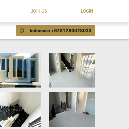
JOIN US
LOGIN
Indonesia +6281280028033