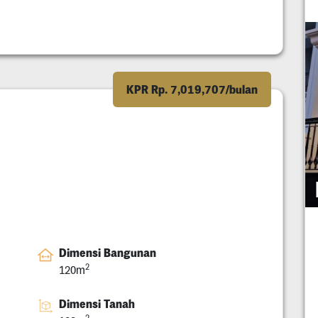
KPR Rp. 7,019,707/bulan
Dimensi Bangunan
2
120m
Dimensi Tanah
2