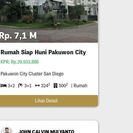
Rp. 7,1 M
Rumah Siap Huni Pakuwon City
KPR: Rp.29,933,886
Pakuwon City Cluster San Diego
2
2
3+2
3+1
324
500
| Rumah
Lihat Detail
JOHN CALVIN MULYANTO