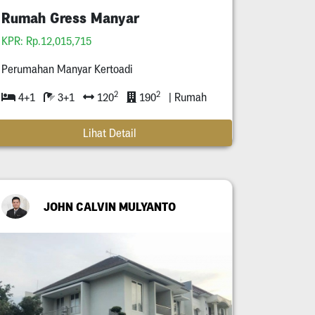
Rumah Gress Manyar
KPR: Rp.12,015,715
Perumahan Manyar Kertoadi
2
2
4+1
3+1
120
190
| Rumah
Lihat Detail
JOHN CALVIN MULYANTO