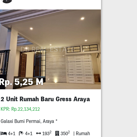
Rp. 5,25 M
2 Unit Rumah Baru Gress Araya
KPR: Rp.22,134,212
Galaxi Bumi Permai, Araya *
2
2
4+1
4+1
193
350
| Rumah