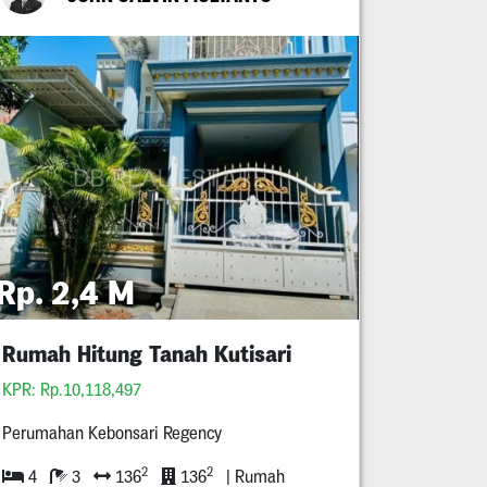
Rp. 2,4 M
Rumah Hitung Tanah Kutisari
KPR: Rp.10,118,497
Perumahan Kebonsari Regency
2
2
4
3
136
136
| Rumah