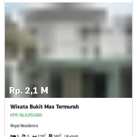
Rp. 2,1 M
Wisata Bukit Mas Termurah
KPR: Rp.8,853,685
Royal Residence
2
2
5
5
128
160
| Rumah