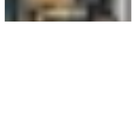
Rp. 7,5 M
Rumah Wisata Bukit Mas Boulevard Full Furnished
KPR: Rp.31,620,303
Wisata Bukit Mas
2
2
6
6
336
295
| Rumah
Lihat Detail
JASON PATRICK