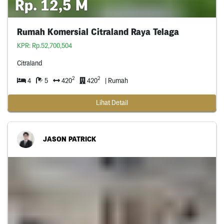
Rp. 12,5 M
Rumah Komersial Citraland Raya Telaga
KPR: Rp.52,700,504
Citraland
2
2
4
5
420
420
| Rumah
Lihat Detail
JASON PATRICK