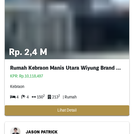
Rp. 2,4 M
Rumah Kebraon Manis Utara Wiyung Brand New Gress
KPR: Rp.10,118,497
Kebraon
2
2
4
4
150
213
| Rumah
Lihat Detail
JASON PATRICK