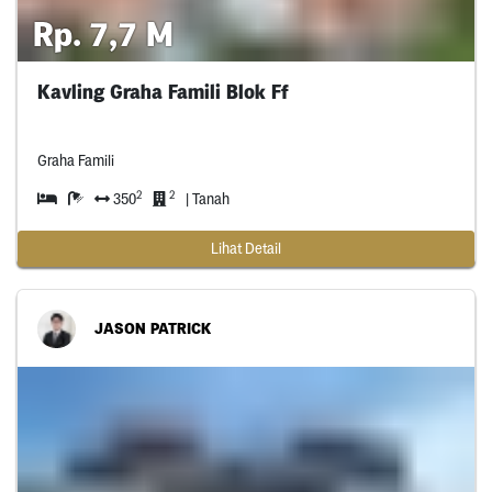
Rp. 7,7 M
Kavling Graha Famili Blok Ff
Graha Famili
2
2
350
| Tanah
Lihat Detail
JASON PATRICK