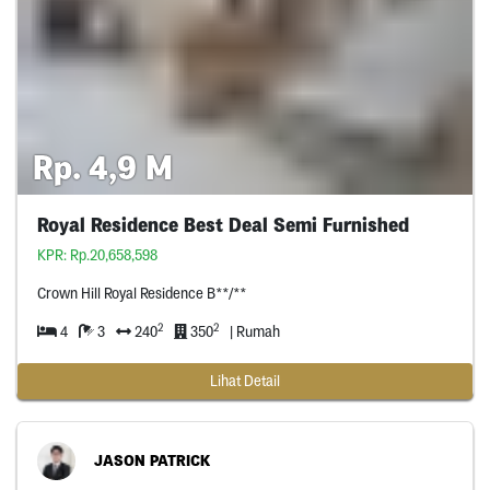
Rp. 4,9 M
Royal Residence Best Deal Semi Furnished
KPR: Rp.20,658,598
Crown Hill Royal Residence B**/**
2
2
4
3
240
350
| Rumah
Lihat Detail
JASON PATRICK