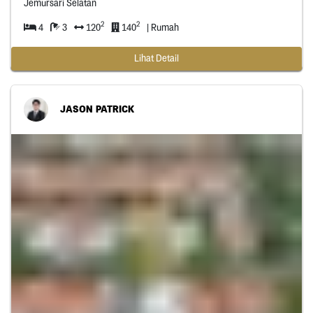
Jemursari Selatan
2
2
4
3
120
140
| Rumah
Lihat Detail
JASON PATRICK