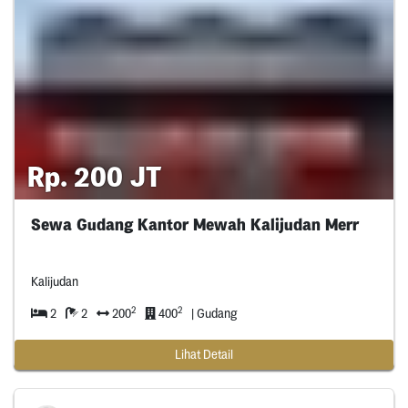
Rp. 200 JT
Sewa Gudang Kantor Mewah Kalijudan Merr
Kalijudan
2
2
2
2
200
400
| Gudang
Lihat Detail