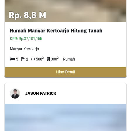
Rp. 8,8 M
Rumah Manyar Kertoarjo Hitung Tanah
KPR: Rp.37,101,155
Manyar Kertoarjo
2
2
5
2
508
300
| Rumah
Lihat Detail
JASON PATRICK