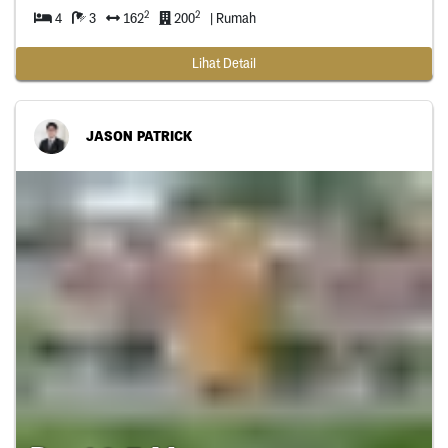
2
2
4
3
162
200
| Rumah
Lihat Detail
JASON PATRICK