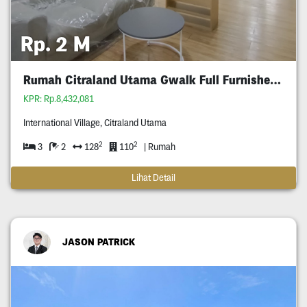
Rp. 2 M
Rumah Citraland Utama Gwalk Full Furnished Murah
KPR: Rp.8,432,081
International Village, Citraland Utama
2
2
3
2
128
110
| Rumah
Lihat Detail
JASON PATRICK