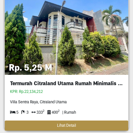
Rp. 5,25 M
Termurah Citraland Utama Rumah Minimalis 5M An
KPR: Rp.22,134,212
Villa Sentra Raya, Citraland Utama
2
2
5
3
333
400
| Rumah
Lihat Detail