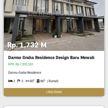
Rp. 1,732 M
Darmo Graha Residence Design Baru Mewah
KPR: Rp.7,302,182
Darmo Graha Residence
2
2
3
3
60
98
| Rumah
Lihat Detail