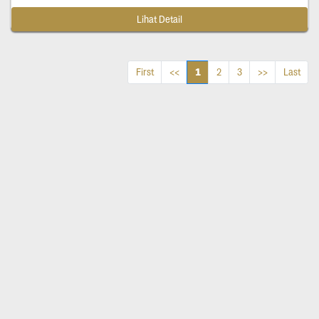
Lihat Detail
1
First
<<
2
3
>>
Last