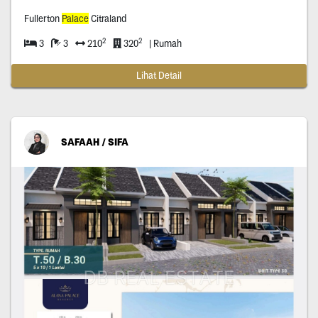
Fullerton
Palace
Citraland
2
2
3
3
210
320
| Rumah
Lihat Detail
SAFAAH / SIFA