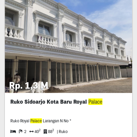
Rp. 1,3 M
Ruko Sidoarjo Kota Baru Royal
Palace
Ruko Royal
Palace
Larangan N No *
2
2
2
40
88
| Ruko