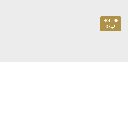
HOTLINE
DB
Jl. Dharmahusada Indah Timur 15 / Blok V 305,
Surabaya 60115
Ph. (031) 5954103