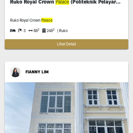
Ruko Royal Crown
Palace
(Politeknik Pelayaran)
Ruko Royal Crown
Palace
2
2
3
88
248
| Ruko
Lihat Detail
FIANNY LIM