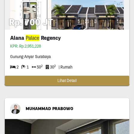
Rp. 700 JT
Alana
Palace
Regency
KPR: Rp.2,951,228
Gunung Anyar Surabaya
2
2
2
1
50
30
| Rumah
Lihat Detail
MUHAMMAD PRABOWO