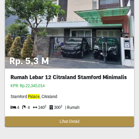
Rp. 5,3 M
Rumah Lebar 12 Citraland Stamford Minimalis
KPR: Rp.22,345,014
Stamford
Palace
, Citraland
2
2
4
4
240
300
| Rumah
Lihat Detail