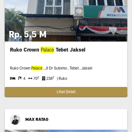
Rp. 5,5 M
Ruko Crown
Palace
Tebet Jaksel
Ruko Crown
Palace
, Jl Dr Sutomo , Tebet , Jaksel
2
2
4
70
238
| Ruko
Lihat Detail
MAX RATAG