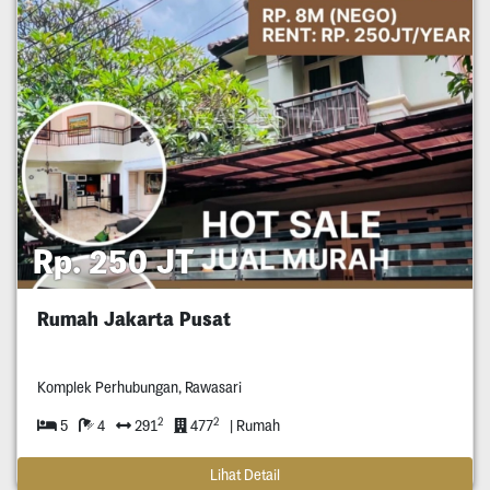
Rp. 250 JT
Rumah Jakarta Pusat
Komplek Perhubungan, Rawasari
2
2
5
4
291
477
| Rumah
Lihat Detail