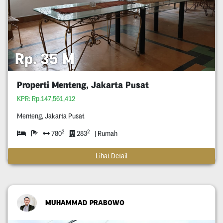
Rp. 35 M
Properti Menteng, Jakarta Pusat
KPR: Rp.147,561,412
Menteng, Jakarta Pusat
2
2
780
283
| Rumah
Lihat Detail
MUHAMMAD PRABOWO