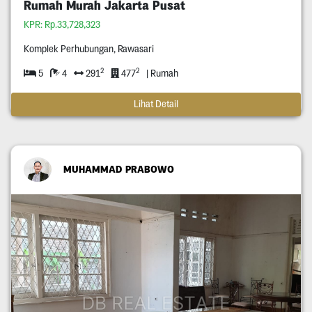
Rumah Murah Jakarta Pusat
KPR: Rp.33,728,323
Komplek Perhubungan, Rawasari
2
2
5
4
291
477
| Rumah
Lihat Detail
MUHAMMAD PRABOWO