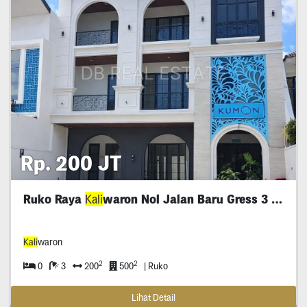
Rp. 200 JT
Ruko Raya
Kali
waron Nol Jalan Baru Gress 3 Lantai
Kali
waron
2
2
0
3
200
500
| Ruko
Lihat Detail