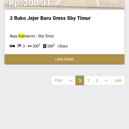
Rp. 200 JT
2 Ruko Jejer Baru Gress Sby Timur
Raya
Kali
waron - Sby Timur
2
2
3
200
500
| Ruko
Lihat Detail
1
First
<<
2
3
>>
Last