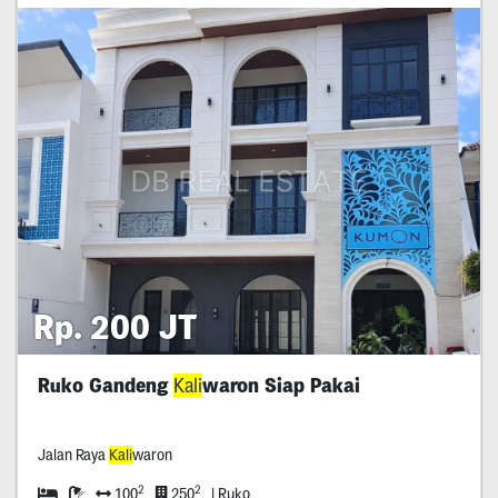
Rp. 200 JT
Ruko Gandeng
Kali
waron Siap Pakai
Jalan Raya
Kali
waron
2
2
100
250
| Ruko