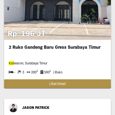
Rp. 196 JT
2 Ruko Gandeng Baru Gress Surabaya Timur
Kali
waron, Surabaya Timur
2
2
-
3
200
500
| Ruko
Lihat Detail
JASON PATRICK