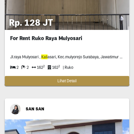
Rp. 128 JT
For Rent Ruko Raya Mulyosari
Jl.raya Mulyosari ,
Kali
asari, Kec.mulyorejo Surabaya, Jawatimur *****
2
2
2
2
162
162
| Ruko
Lihat Detail
SAN SAN