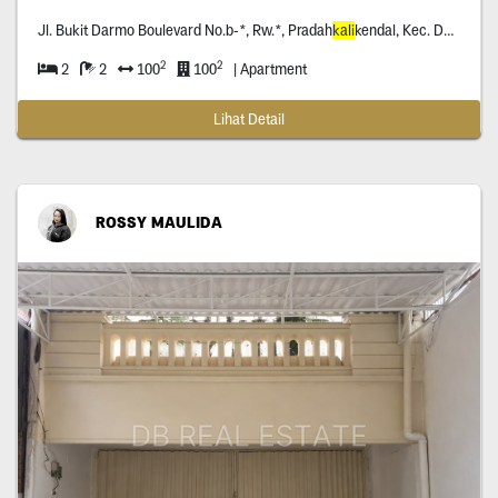
Jl. Bukit Darmo Boulevard No.b-*, Rw.*, Pradah
kali
kendal, Kec. Dukuhpakis, Surabaya, Jawa Timur *****
2
2
2
2
100
100
| Apartment
Lihat Detail
ROSSY MAULIDA