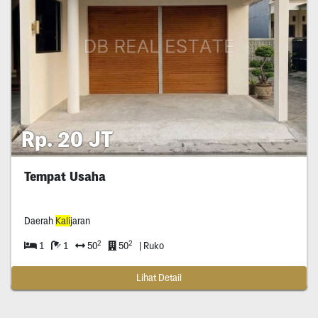
Rp. 20 JT
Tempat Usaha
Daerah
Kali
jaran
2
2
1
1
50
50
| Ruko
Lihat Detail