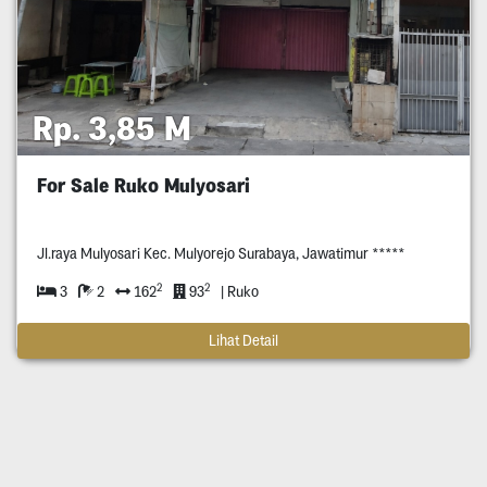
Rp. 3,85 M
For Sale Ruko Mulyosari
Jl.raya Mulyosari Kec. Mulyorejo Surabaya, Jawatimur *****
2
2
3
2
162
93
| Ruko
Lihat Detail