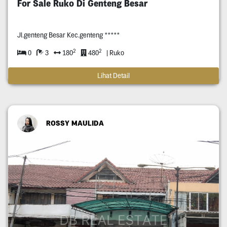
For Sale Ruko Di Genteng Besar
Jl.genteng Besar Kec.genteng *****
2
2
0
3
180
480
| Ruko
Lihat Detail
ROSSY MAULIDA