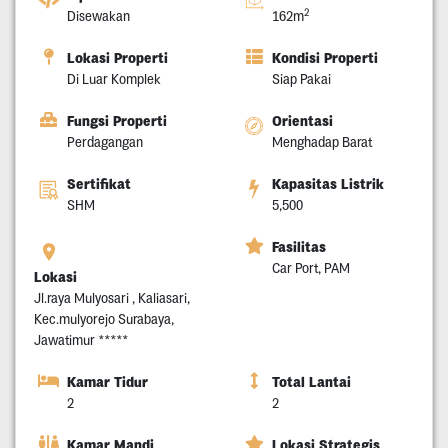
2
Disewakan
162m
Lokasi Properti
Kondisi Properti
Di Luar Komplek
Siap Pakai
Fungsi Properti
Orientasi
Perdagangan
Menghadap Barat
Sertifikat
Kapasitas Listrik
SHM
5,500
Fasilitas
Car Port, PAM
Lokasi
Jl.raya Mulyosari , Kaliasari,
Kec.mulyorejo Surabaya,
Jawatimur *****
Kamar Tidur
Total Lantai
2
2
Kamar Mandi
Lokasi Strategis