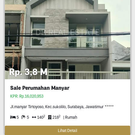
Rp. 3,8 M
Sale Perumahan Manyar
KPR: Rp.16,020,953
Jl.manyar Tirtoyoso, Kec.sukolilo, Surabaya, Jawatimur *****
2
2
5
5
140
218
| Rumah
Lihat Detail