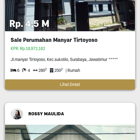
Rp. 4,5 M
Sale Perumahan Manyar Tirtoyoso
KPR: Rp.18,972,182
Jl.manyar Tirtoyoso, Kec.sukolilo, Surabaya, Jawatimur *****
2
2
6
4
280
250
| Rumah
Lihat Detail
ROSSY MAULIDA