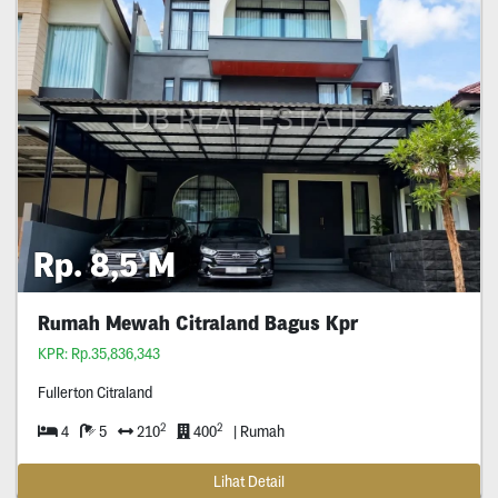
Rp. 8,5 M
Rumah Mewah Citraland Bagus Kpr
KPR: Rp.35,836,343
Fullerton Citraland
2
2
4
5
210
400
| Rumah
Lihat Detail