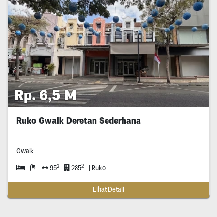
Rp. 6,5 M
Ruko Gwalk Deretan Sederhana
Gwalk
2
2
95
285
| Ruko
Lihat Detail