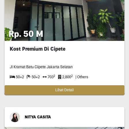
Rp. 50 M
Kost Premium Di Cipete
Jl Kramat Batu Ciipete Jakarta Selatan
2
2
50+2
50+2
703
2,800
| Others
Lihat Detail
NITYA CASITA