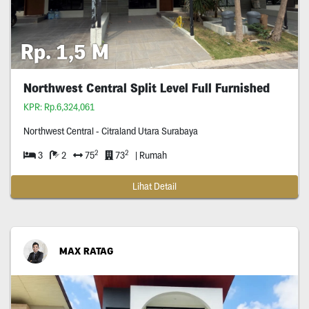
Rp. 1,5 M
Northwest Central Split Level Full Furnished
KPR: Rp.6,324,061
Northwest Central - Citraland Utara Surabaya
2
2
3
2
75
73
| Rumah
Lihat Detail
MAX RATAG