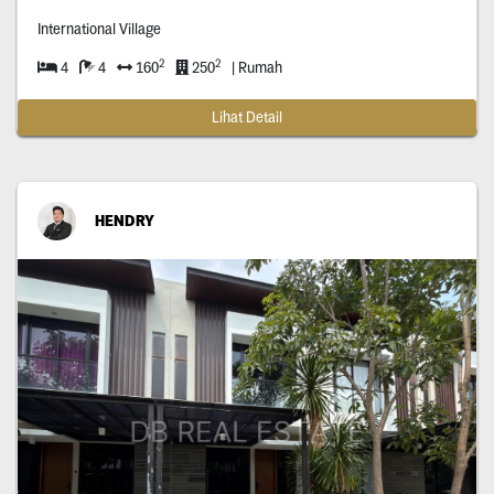
International Village
2
2
4
4
160
250
| Rumah
Lihat Detail
HENDRY