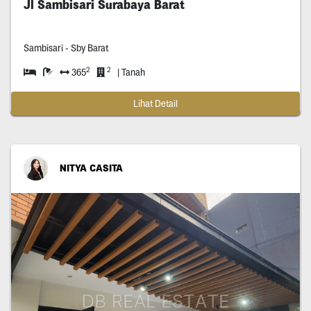
Jl Sambisari Surabaya Barat
Sambisari - Sby Barat
2
2
365
| Tanah
Lihat Detail
NITYA CASITA