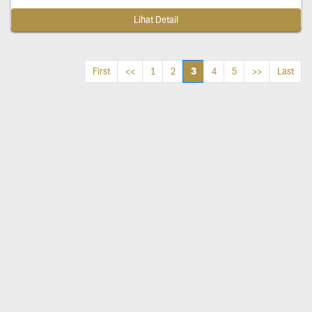
Lihat Detail
3
First
<<
1
2
4
5
>>
Last