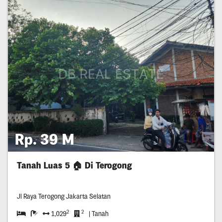
Rp. 39 M
Tanah Luas 5 🏠 Di Terogong
Jl Raya Terogong Jakarta Selatan
2
2
1,029
| Tanah