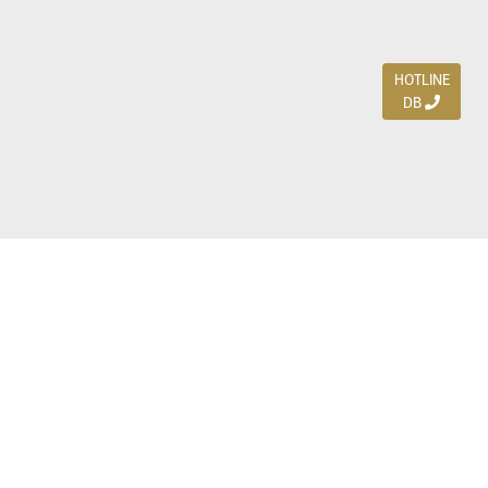
HOTLINE
DB
Jl. Dharmahusada Indah Timur 15 / Blok V 305,
Surabaya 60115
Ph. (031) 5954103