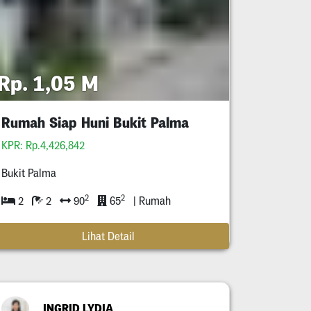
Rp. 1,05 M
Rumah Siap Huni Bukit Palma
KPR: Rp.4,426,842
Bukit Palma
2
2
2
2
90
65
| Rumah
Lihat Detail
INGRID LYDIA