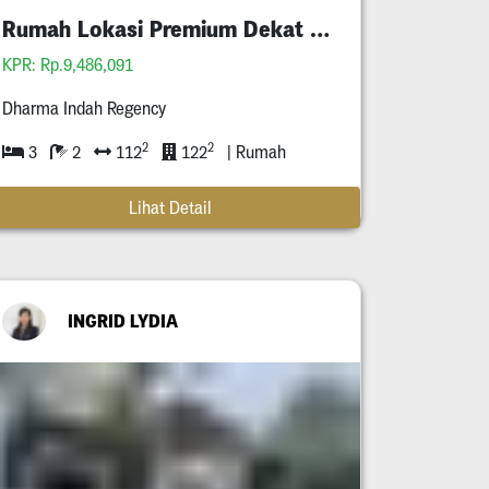
Rumah Lokasi Premium Dekat Atlas
KPR: Rp.9,486,091
Dharma Indah Regency
2
2
3
2
112
122
| Rumah
Lihat Detail
INGRID LYDIA