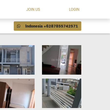
JOIN US
LOGIN
Indonesia +6287855742571