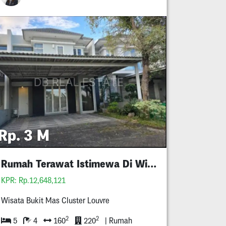
Rp. 3 M
Rumah Terawat Istimewa Di Wisata Bukit Mas
KPR: Rp.12,648,121
Wisata Bukit Mas Cluster Louvre
2
2
5
4
160
220
| Rumah