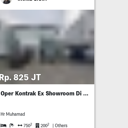
Rp. 825 JT
Oper Kontrak Ex Showroom Di Hr Muhamad
Hr Muhamad
2
2
750
200
| Others