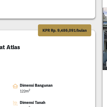
KPR Rp. 9,486,091/bulan
t Atlas
Dimensi Bangunan
2
122m
Dimensi Tanah