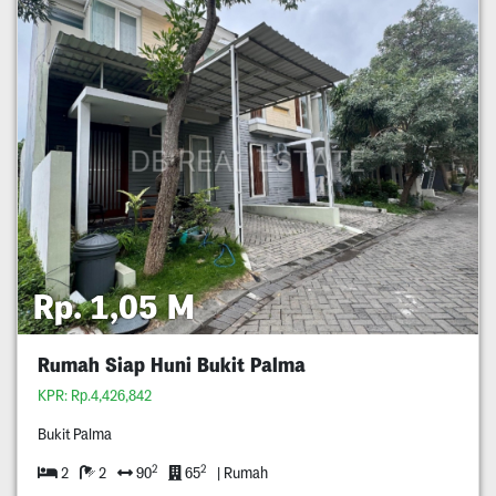
Rp. 1,05 M
Rumah Siap Huni Bukit Palma
KPR: Rp.4,426,842
Bukit Palma
2
2
2
2
90
65
| Rumah