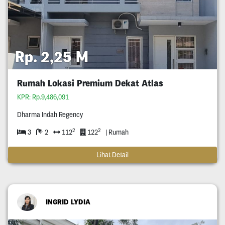
Rp. 2,25 M
Rumah Lokasi Premium Dekat Atlas
KPR: Rp.9,486,091
Dharma Indah Regency
2
2
3
2
112
122
| Rumah
Lihat Detail
INGRID LYDIA