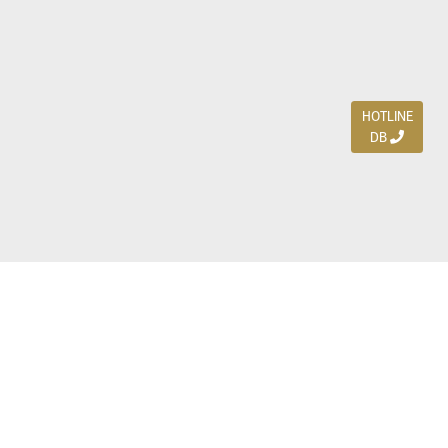
HOTLINE
DB
Jl. Dharmahusada Indah Timur 15 / Blok V 305,