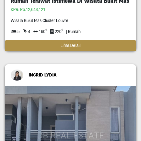
Rumah Terawat Istimewa Di Wisata Bukit Mas
KPR: Rp.12,648,121
Wisata Bukit Mas Cluster Louvre
2
2
5
4
160
220
| Rumah
Lihat Detail
INGRID LYDIA