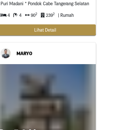
Puri Madani * Pondok Cabe Tangerang Selatan
2
2
4
4
90
239
| Rumah
Lihat Detail
MARYO