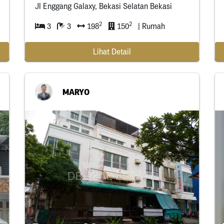
Jl Enggang Galaxy, Bekasi Selatan Bekasi
2
2
3
3
198
150
| Rumah
Lihat Detail
MARYO