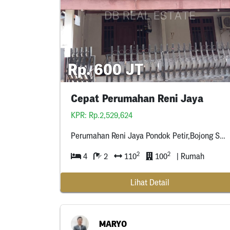
Rp. 600 JT
Cepat Perumahan Reni Jaya
KPR: Rp.2,529,624
Perumahan Reni Jaya Pondok Petir,Bojong Sari Depok
2
2
4
2
110
100
| Rumah
Lihat Detail
MARYO