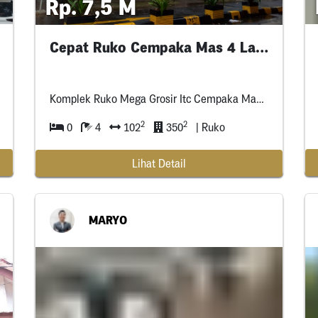
Rp. 7,5 M
Cepat Ruko Cempaka Mas 4 Lantai
Komplek Ruko Mega Grosir Itc Cempaka Mas Sumur Batu, Kemayoran, Jakarta Pusat
2
2
0
4
102
350
| Ruko
Lihat Detail
MARYO