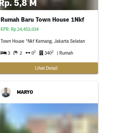
Rp. 5,8 M
Rumah Baru Town House 1Nkf
KPR: Rp.24,453,034
Town House *Nkf Kemang, Jakarta Selatan
2
2
3
2
0
340
| Rumah
Lihat Detail
MARYO