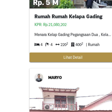
Rp. 5 M
Rumah Rumah Kelapa Gading
KPR: Rp.21,080,202
Menara Kelap Gading Pegangsaan Dua , Kelapa Gading Jakarta Utara
2
2
4
4
220
400
| Rumah
Lihat Detail
MARYO