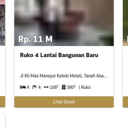
Rp. 11 M
Ruko 4 Lantai Bangunan Baru
Jl Kh Mas Mansyur Kebob Melati, Tanah Abang Jakarta Pusat
2
2
4
4
108
380
| Ruko
Lihat Detail