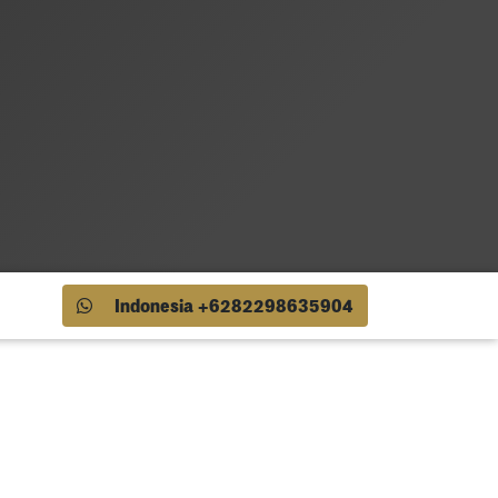
Indonesia +6282298635904