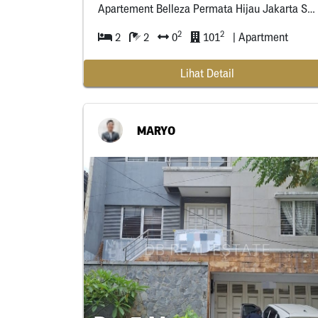
Apartement Belleza Permata Hijau Jakarta Selatan
2
2
2
2
0
101
| Apartment
Lihat Detail
MARYO