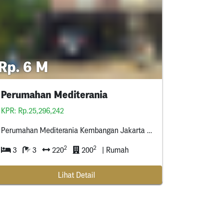
Rp. 6 M
Perumahan Mediterania
KPR: Rp.25,296,242
Perumahan Mediterania Kembangan Jakarta Barat
2
2
3
3
220
200
| Rumah
Lihat Detail