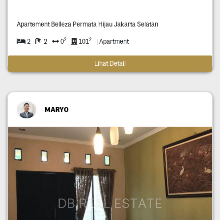
Apartement Belleza Permata Hijau Jakarta Selatan
2
2
2
2
0
101
| Apartment
Lihat Detail
MARYO