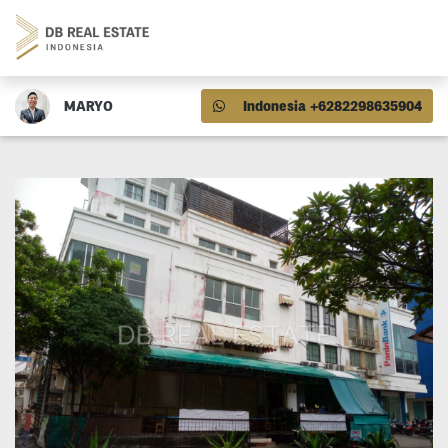
MARYO
Indonesia +6282298635904