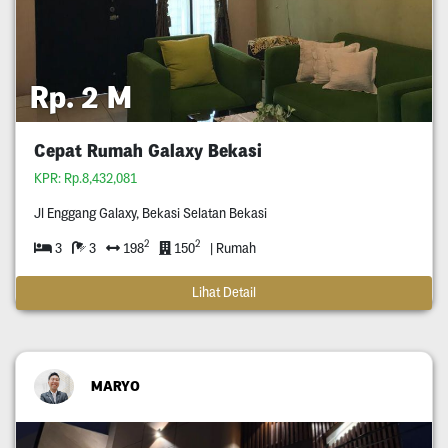
Rp. 2 M
Cepat Rumah Galaxy Bekasi
KPR: Rp.8,432,081
Jl Enggang Galaxy, Bekasi Selatan Bekasi
2
2
3
3
198
150
| Rumah
Lihat Detail
MARYO