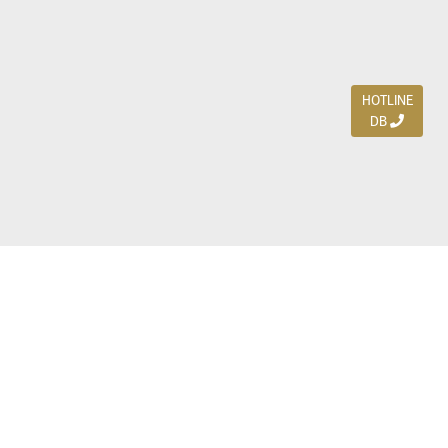
HOTLINE
DB
Jl. Dharmahusada Indah Timur 15 / Blok V 305,
Surabaya 60115