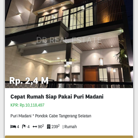
Rp. 2,4 M
Cepat Rumah Siap Pakai Puri Madani
KPR: Rp.10,118,497
Puri Madani * Pondok Cabe Tangerang Selatan
2
2
4
4
90
239
| Rumah