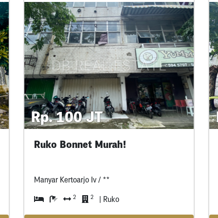
Rp. 100 JT
Ruko Bonnet Murah!
Manyar Kertoarjo Iv / **
2
2
| Ruko