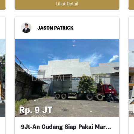
Lihat Detail
JASON PATRICK
Rp. 9 JT
9Jt-An Gudang Siap Pakai Margomulyo