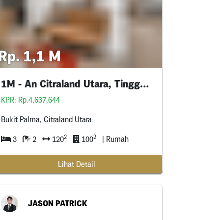
Rp. 1,1 M
1M - An Citraland Utara, Tinggal Masuk
KPR: Rp.4,637,644
Bukit Palma, Citraland Utara
2
2
3
2
120
100
| Rumah
Lihat Detail
JASON PATRICK