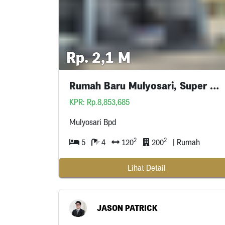
Rp. 2,1 M
Rumah Baru Mulyosari, Super Ciamik
KPR: Rp.8,853,685
Mulyosari Bpd
2
2
5
4
120
200
| Rumah
Lihat Detail
JASON PATRICK