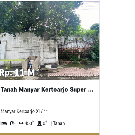
Rp. 11 M
Tanah Manyar Kertoarjo Super Ciamik
Manyar Kertoarjo Xi / **
2
2
450
0
| Tanah