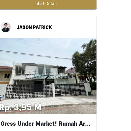
Lihat Detail
JASON PATRICK
Rp. 3,95 M
Gress Under Market! Rumah Araya