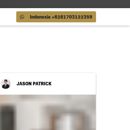
Indonesia +6281703122359
JASON PATRICK