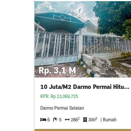
Rp. 3,1 M
10 Juta/M2 Darmo Permai Hitung Tanah
KPR: Rp.13,069,725
Darmo Permai Selatan
2
2
6
5
286
300
| Rumah