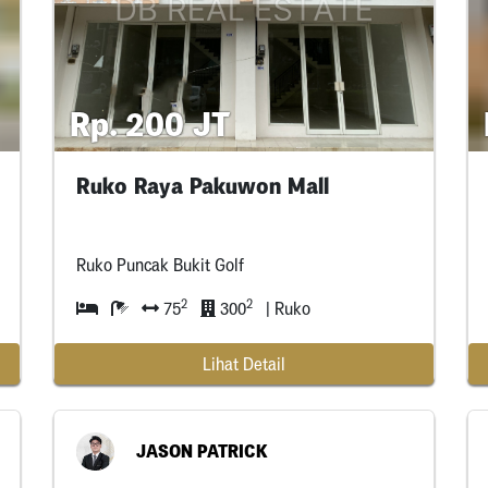
Rp. 200 JT
Ruko Raya Pakuwon Mall
Ruko Puncak Bukit Golf
2
2
75
300
| Ruko
Lihat Detail
JASON PATRICK