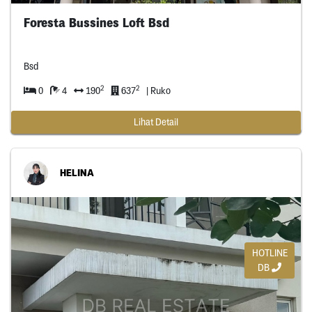
Foresta Bussines Loft Bsd
Bsd
2
2
0
4
190
637
| Ruko
Lihat Detail
HELINA
HOTLINE
DB