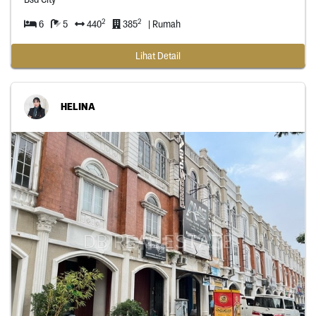
2
2
6
5
440
385
| Rumah
Lihat Detail
HELINA