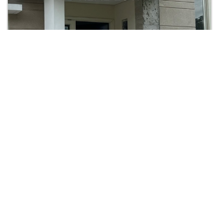
Rp. 35 JT
Rumah Elysia Suvarna
Suvarna Sutera
2
2
4
3
160
180
| Rumah
Lihat Detail
HELINA