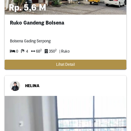
Rp. 5,6 M
Ruko Gandeng Bolsena
Bolsena Gading Serpong
2
2
0
4
68
350
| Ruko
Lihat Detail
HELINA