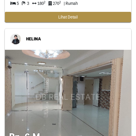
2
2
5
3
180
270
| Rumah
Lihat Detail
HELINA