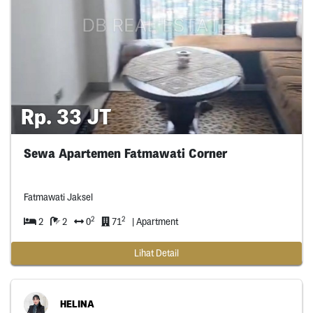
Rp. 33 JT
Sewa Apartemen Fatmawati Corner
Fatmawati Jaksel
2
2
2
2
0
71
| Apartment
Lihat Detail
HELINA