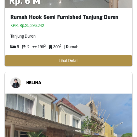
Rp. 6 M
Rumah Hook Semi Furnished Tanjung Duren
KPR: Rp.25,296,242
Tanjung Duren
2
2
5
2
198
300
| Rumah
Lihat Detail
HELINA