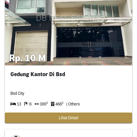
Rp. 10 M
Gedung Kantor Di Bsd
Bsd City
2
2
13
6
300
468
| Others
Lihat Detail