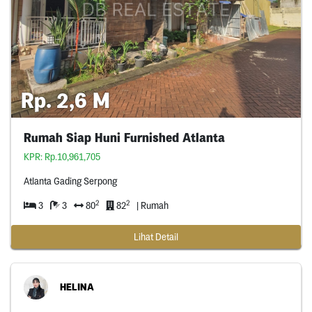
Rp. 2,6 M
Rumah Siap Huni Furnished Atlanta
KPR: Rp.10,961,705
Atlanta Gading Serpong
2
2
3
3
80
82
| Rumah
Lihat Detail
HELINA