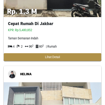
Rp. 1,3 M
Cepat Rumah Di Jakbar
KPR: Rp.5,480,852
Taman Semanan Indah
2
2
4
2
96
60
| Rumah
Lihat Detail
HELINA