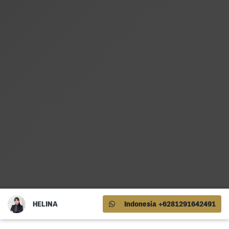
HELINA
Indonesia +6281291642491