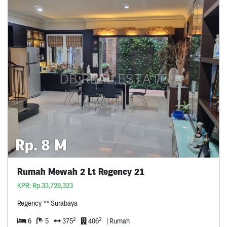
Rp. 8 M
Rumah Mewah 2 Lt Regency 21
KPR: Rp.33,728,323
Regency ** Surabaya
2
2
6
5
375
406
| Rumah