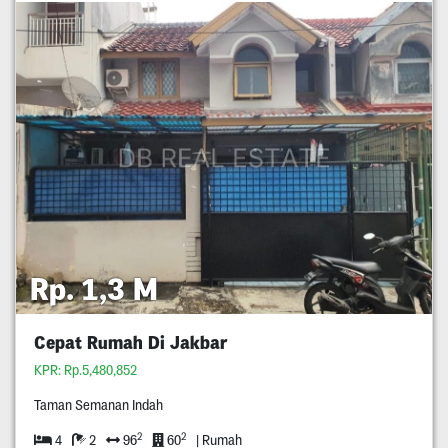
Rp. 1,3 M
Cepat Rumah Di Jakbar
KPR: Rp.5,480,852
Taman Semanan Indah
2
2
4
2
96
60
| Rumah