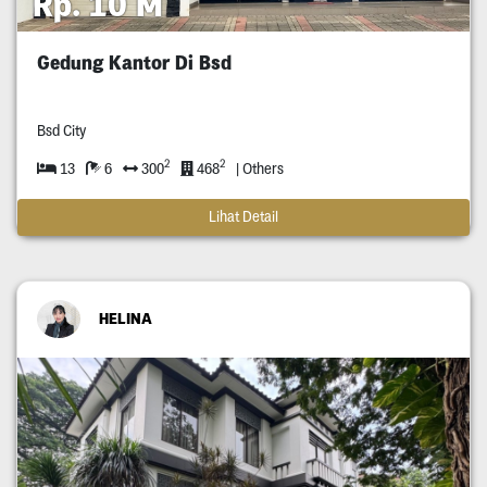
Rp. 10 M
Gedung Kantor Di Bsd
Bsd City
2
2
13
6
300
468
| Others
Lihat Detail
HELINA