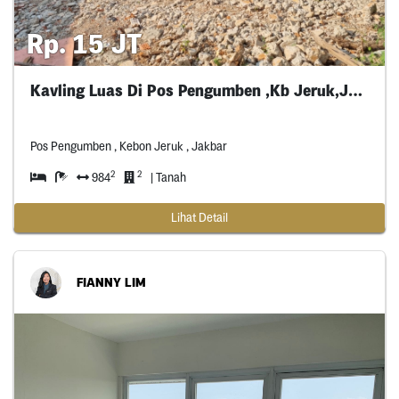
Rp. 15 JT
Kavling Luas Di Pos Pengumben ,Kb Jeruk,Jakbar
Pos Pengumben , Kebon Jeruk , Jakbar
2
2
984
| Tanah
Lihat Detail
FIANNY LIM