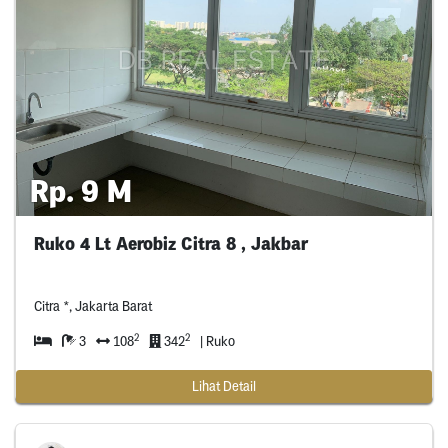
Rp. 9 M
Ruko 4 Lt Aerobiz Citra 8 , Jakbar
Citra *, Jakarta Barat
2
2
3
108
342
| Ruko
Lihat Detail