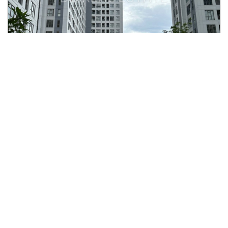
Rp. 650 JT
Apartement 2 Br Mtown-Carmel , Gading Serpong
Apartemen M Town, Gading Serpong
2
2
2
1
48
48
| Apartment
Lihat Detail
FIANNY LIM