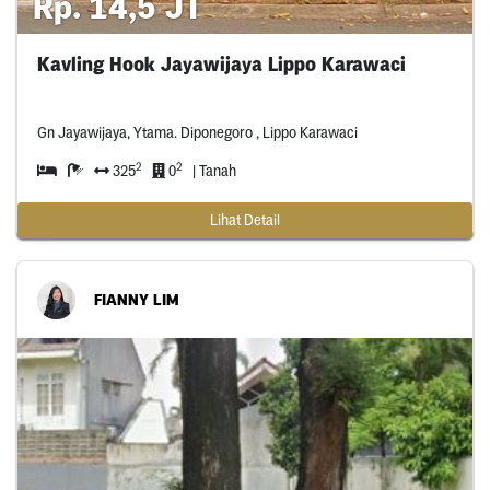
Rp. 14,5 JT
Kavling Hook Jayawijaya Lippo Karawaci
Gn Jayawijaya, Ytama. Diponegoro , Lippo Karawaci
2
2
325
0
| Tanah
Lihat Detail
FIANNY LIM