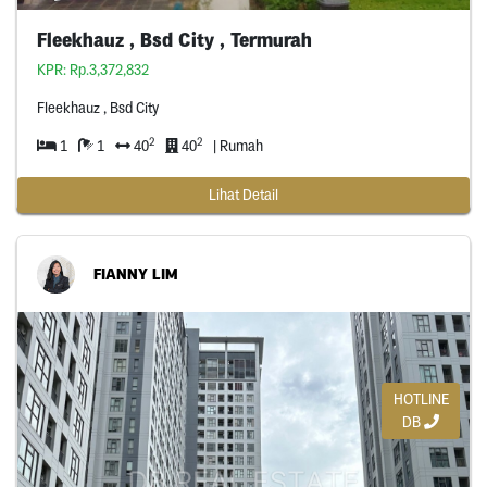
Fleekhauz , Bsd City , Termurah
KPR: Rp.3,372,832
Fleekhauz , Bsd City
2
2
1
1
40
40
| Rumah
Lihat Detail
FIANNY LIM
HOTLINE
DB