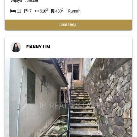
Wijaya *, Jaksel
2
2
11
7
610
430
| Rumah
Lihat Detail
FIANNY LIM