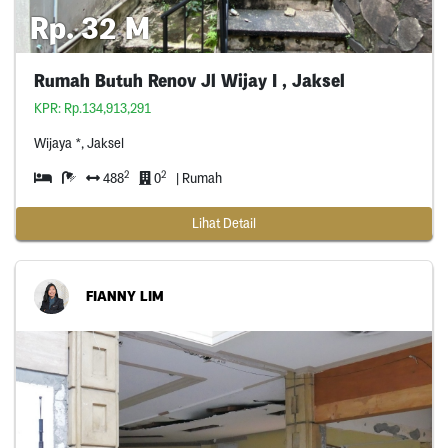
Rp. 32 M
Rumah Butuh Renov Jl Wijay I , Jaksel
KPR: Rp.134,913,291
Wijaya *, Jaksel
2
2
488
0
| Rumah
Lihat Detail
FIANNY LIM