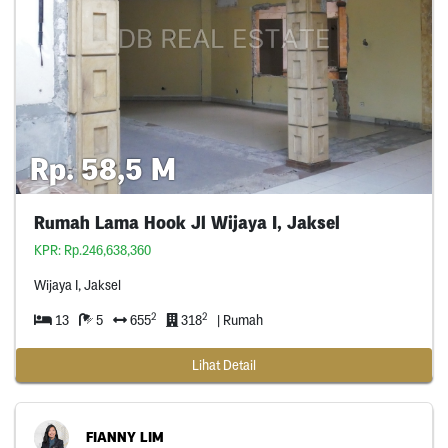
Rp. 58,5 M
Rumah Lama Hook Jl Wijaya I, Jaksel
KPR: Rp.246,638,360
Wijaya I, Jaksel
2
2
13
5
655
318
| Rumah
Lihat Detail
FIANNY LIM