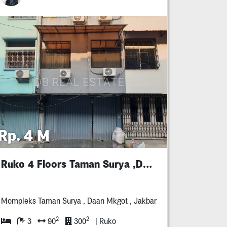
Rp. 4 M
Ruko 4 Floors Taman Surya ,Daan Mogot, Jakbar
Mompleks Taman Surya , Daan Mkgot , Jakbar
2
2
3
90
300
| Ruko