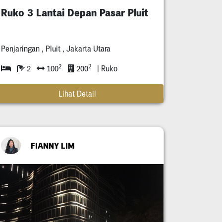
Ruko 3 Lantai Depan Pasar Pluit
Penjaringan , Pluit , Jakarta Utara
2
2
2
100
200
| Ruko
Lihat Detail
FIANNY LIM