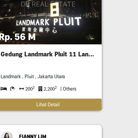
Rp. 56 M
Gedung Landmark Pluit 11 Lantai
Landmark , Pluit , Jakarta Utara
2
2
200
2,200
| Others
Lihat Detail
FIANNY LIM