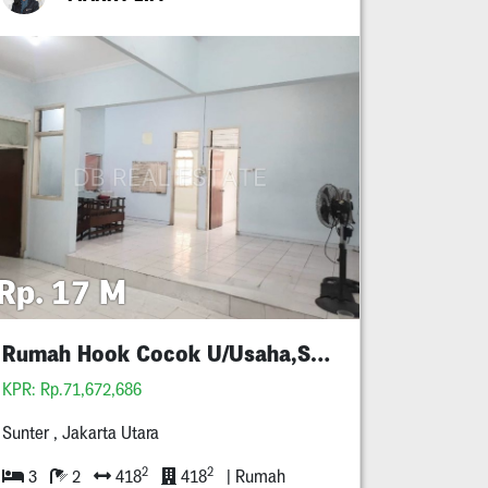
Rp. 17 M
Rumah Hook Cocok U/Usaha,Sunter,Jakut
KPR: Rp.71,672,686
Sunter , Jakarta Utara
2
2
3
2
418
418
| Rumah