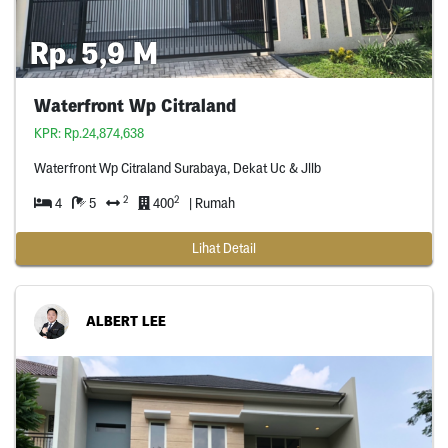
Rp. 5,9 M
Waterfront Wp Citraland
KPR: Rp.24,874,638
Waterfront Wp Citraland Surabaya, Dekat Uc & Jllb
2
2
4
5
400
| Rumah
Lihat Detail
ALBERT LEE