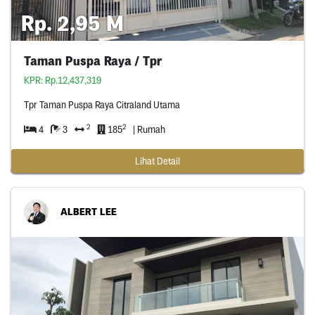
Rp. 2,95 M
Taman Puspa Raya / Tpr
KPR: Rp.12,437,319
Tpr Taman Puspa Raya Citraland Utama
2
2
4
3
185
| Rumah
Lihat Detail
ALBERT LEE