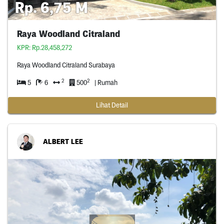
Rp. 6,75 M
Raya Woodland Citraland
KPR: Rp.28,458,272
Raya Woodland Citraland Surabaya
2
2
5
6
500
| Rumah
Lihat Detail
ALBERT LEE