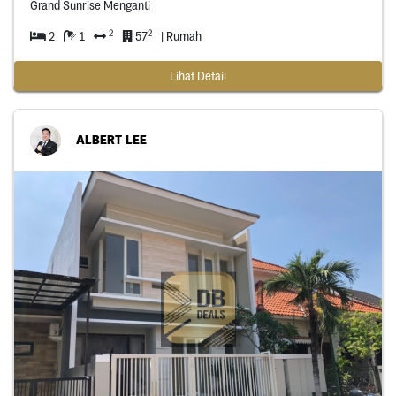
Grand Sunrise Menganti
2
2
2
1
57
| Rumah
Lihat Detail
ALBERT LEE