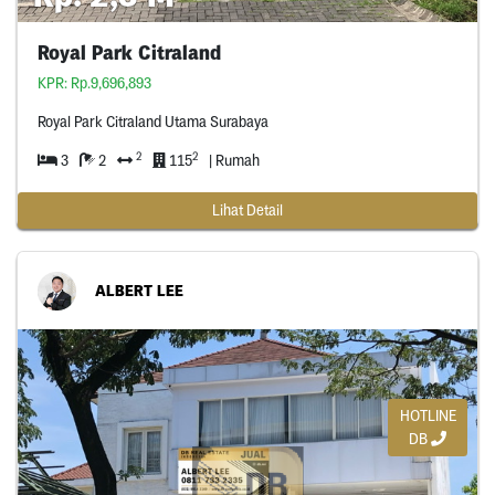
Royal Park Citraland
KPR: Rp.9,696,893
Royal Park Citraland Utama Surabaya
2
2
3
2
115
| Rumah
Lihat Detail
ALBERT LEE
HOTLINE
DB