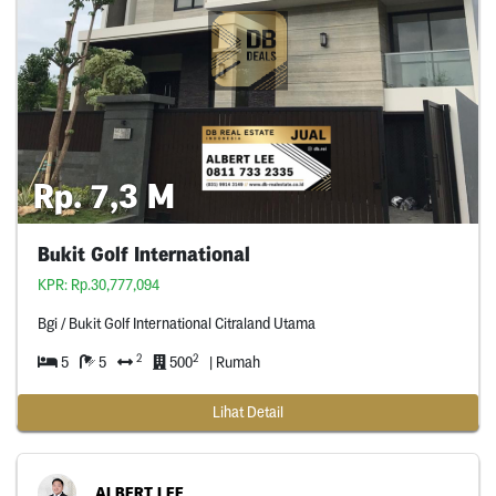
Rp. 7,3 M
Bukit Golf International
KPR: Rp.30,777,094
Bgi / Bukit Golf International Citraland Utama
2
2
5
5
500
| Rumah
Lihat Detail
ALBERT LEE