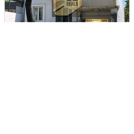
Rp. 8 M
Raya Citraland Utama Vtt
Raya Citraland Utama Villa Taman Telaga
2
2
4
4
350
| Ruko
Lihat Detail
ALBERT LEE