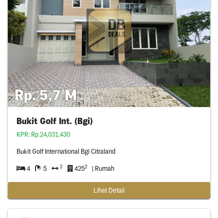
Rp. 5,7 M
Bukit Golf Int. (Bgi)
KPR: Rp.24,031,430
Bukit Golf International Bgi Citraland
2
2
4
5
425
| Rumah
Lihat Detail