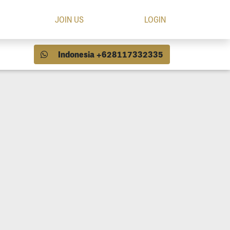
JOIN US
LOGIN
Indonesia +628117332335