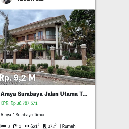
Rp. 9,2 M
Araya Surabaya Jalan Utama Termurah
KPR: Rp.38,787,571
Araya * Surabaya Timur
2
2
3
3
621
372
| Rumah