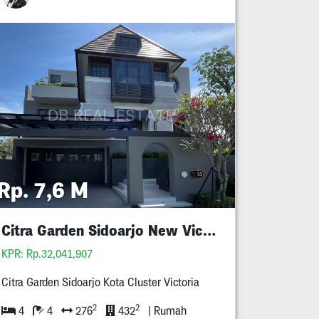
Rp. 7,6 M
Citra Garden Sidoarjo New Victoria
KPR: Rp.32,041,907
Citra Garden Sidoarjo Kota Cluster Victoria
2
2
4
4
276
432
| Rumah