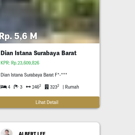
Rp. 5,6 M
Dian Istana Surabaya Barat
KPR: Rp.23,609,826
Dian Istana Surabaya Barat F*-***
2
2
4
3
246
323
| Rumah
Lihat Detail
ALBERT LEE