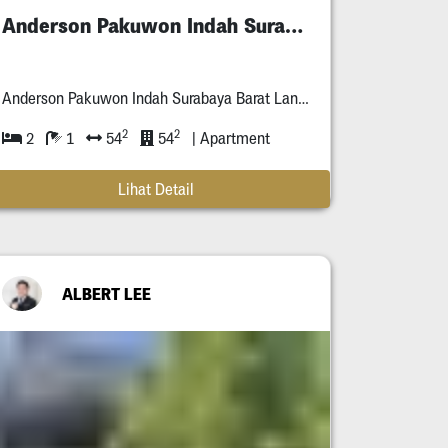
Anderson Pakuwon Indah Surabaya Murah
Anderson Pakuwon Indah Surabaya Barat Lantai **
2
2
2
1
54
54
| Apartment
Lihat Detail
ALBERT LEE