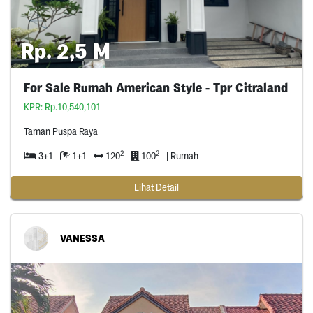
Rp. 2,5 M
For Sale Rumah American Style - Tpr Citraland
KPR: Rp.10,540,101
Taman Puspa Raya
2
2
3+1
1+1
120
100
| Rumah
Lihat Detail
VANESSA