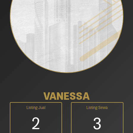
VANESSA
Listing Jual
Listing Sewa
2
3