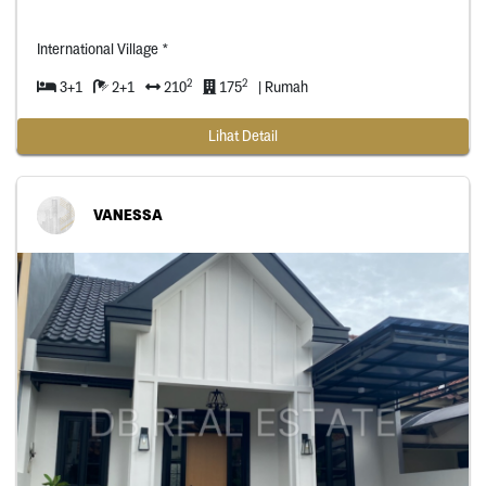
International Village *
2
2
3+1
2+1
210
175
| Rumah
Lihat Detail
VANESSA