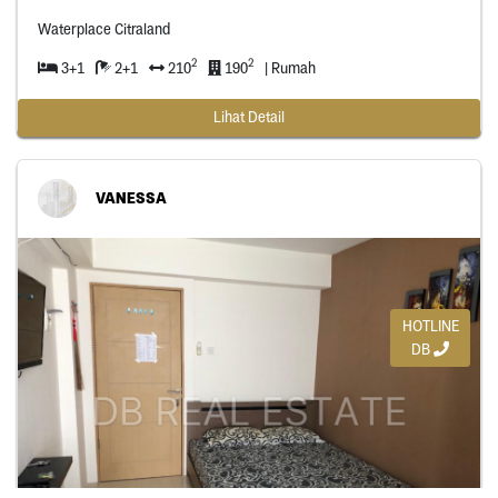
Waterplace Citraland
2
2
3+1
2+1
210
190
| Rumah
Lihat Detail
VANESSA
HOTLINE
DB