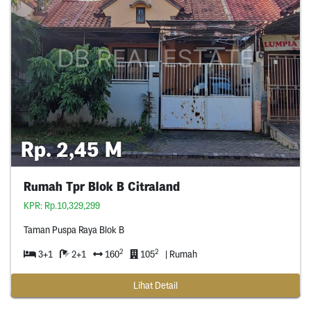
Rp. 2,45 M
Rumah Tpr Blok B Citraland
KPR: Rp.10,329,299
Taman Puspa Raya Blok B
2
2
3+1
2+1
160
105
| Rumah
Lihat Detail