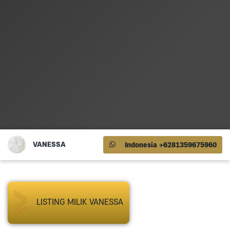
VANESSA
Indonesia +6281359675960
LISTING MILIK VANESSA