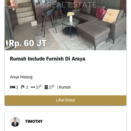
Rp. 60 JT
Rumah Include Furnish Di Araya
Araya Malang
2
2
2
2
27
27
| Rumah
Lihat Detail
TIMOTHY