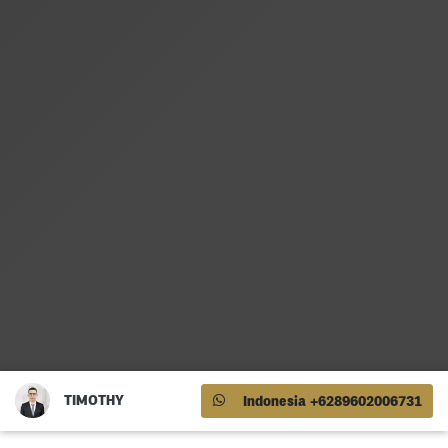
TIMOTHY
Indonesia +6289602006731