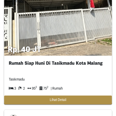
Rp. 40 JT
Rumah Siap Huni Di Tasikmadu Kota Malang
Tasikmadu
2
2
3
2
95
75
| Rumah
Lihat Detail