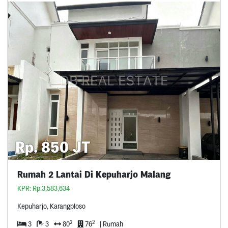
Rp. 850 JT
Rumah 2 Lantai Di Kepuharjo Malang
KPR: Rp.3,583,634
Kepuharjo, Karangploso
2
2
3
3
80
76
| Rumah