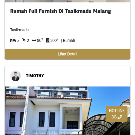
Rumah Full Furnish Di Tasikmadu Malang
Tasikmadu
2
2
5
2
96
200
| Rumah
Lihat Detail
TIMOTHY
HOTLINE
DB