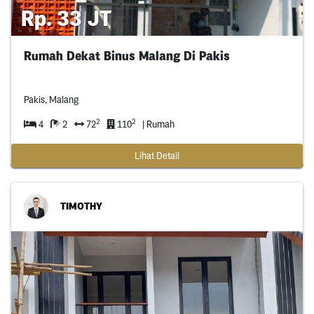
Rp. 33 JT
Rumah Dekat Binus Malang Di Pakis
Pakis, Malang
2
2
4
2
72
110
| Rumah
Lihat Detail
TIMOTHY