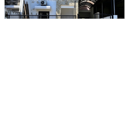
Rp. 4,7 M
Rumah 2 Lantai Dekat Kampus Ubaya
KPR: Rp.19,815,390
Surabaya Selatan
2
2
3+1
2+1
175
250
| Rumah
Lihat Detail
TIMOTHY