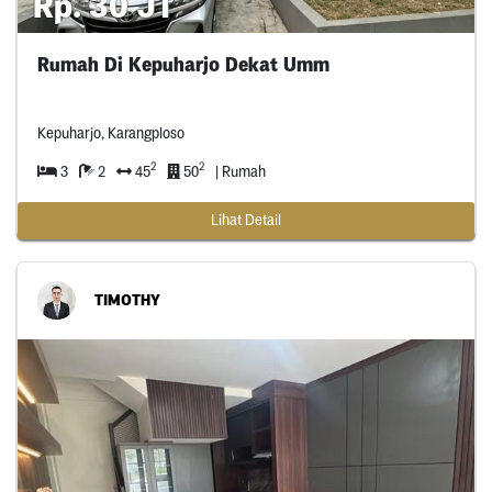
Rp. 30 JT
Rumah Di Kepuharjo Dekat Umm
Kepuharjo, Karangploso
2
2
3
2
45
50
| Rumah
Lihat Detail
TIMOTHY