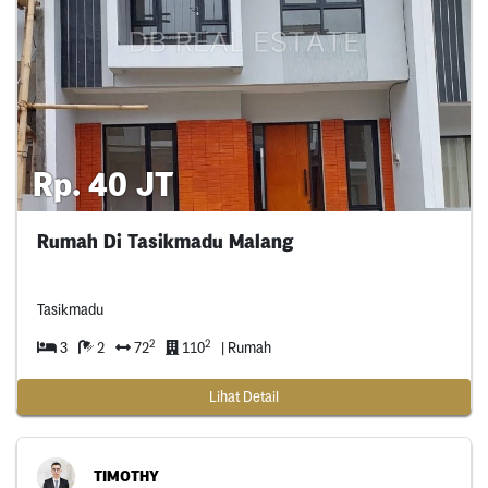
Rp. 40 JT
Rumah Di Tasikmadu Malang
Tasikmadu
2
2
3
2
72
110
| Rumah
Lihat Detail
TIMOTHY