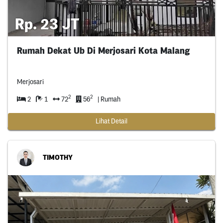
Rp. 23 JT
Rumah Dekat Ub Di Merjosari Kota Malang
Merjosari
2
2
2
1
72
56
| Rumah
Lihat Detail
TIMOTHY