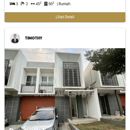
2
2
3
2
45
50
| Rumah
Lihat Detail
TIMOTHY