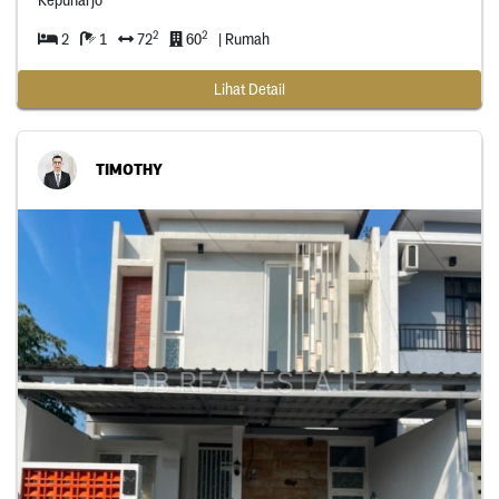
2
2
2
1
72
60
| Rumah
Lihat Detail
TIMOTHY