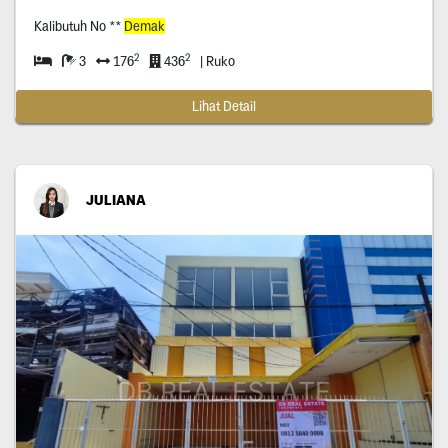
Kalibutuh No **
Demak
2
2
3
176
436
| Ruko
Lihat Detail
JULIANA