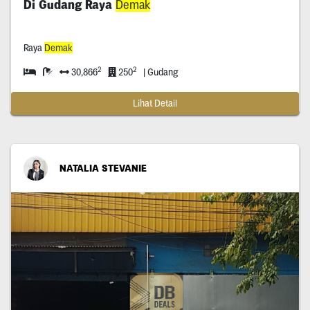
Di Gudang Raya
Demak
Raya
Demak
2
2
30,866
250
| Gudang
Lihat Detail
NATALIA STEVANIE