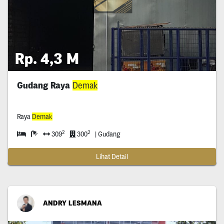
Rp. 4,3 M
Gudang Raya
Demak
Raya
Demak
2
2
309
300
| Gudang
Lihat Detail
ANDRY LESMANA