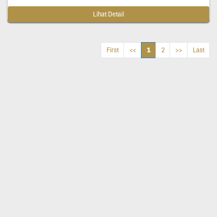
Lihat Detail
1
First
<<
2
>>
Last