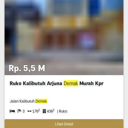
Rp. 5,5 M
Ruko Kalibutuh Arjuna
Demak
Murah Kpr
Jalan Kalibutuh
Demak
2
2
3
176
436
| Ruko
Lihat Detail