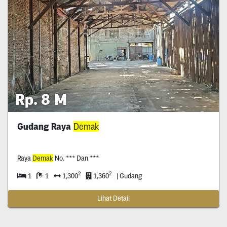
Rp. 8 M
Gudang Raya
Demak
Raya
Demak
No. *** Dan ***
2
2
1
1
1,300
1,360
| Gudang
Lihat Detail