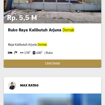
Rp. 5,5 M
Ruko Raya Kalibutuh Arjuna
Demak
Raya Kalibutuh Arjuna
Demak
2
2
176
436
| Ruko
Lihat Detail
MAX RATAG