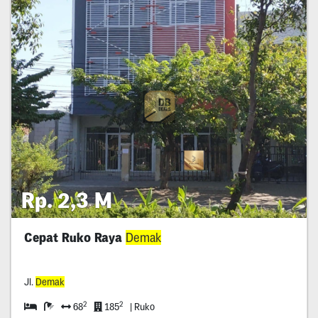
Rp. 2,3 M
Cepat Ruko Raya
Demak
Jl.
Demak
2
2
68
185
| Ruko