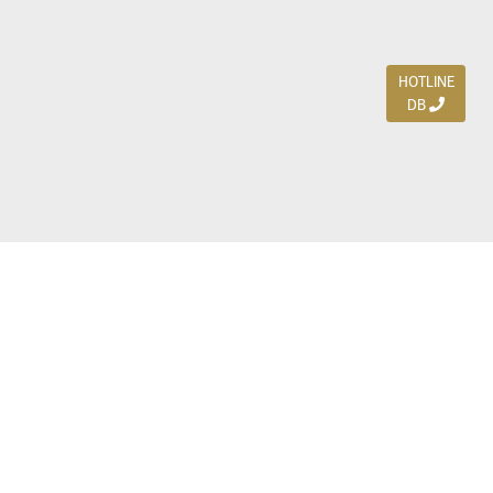
HOTLINE
DB
Jl. Dharmahusada Indah Timur 15 / Blok V 305,
Surabaya 60115
Ph. (031) 5954103