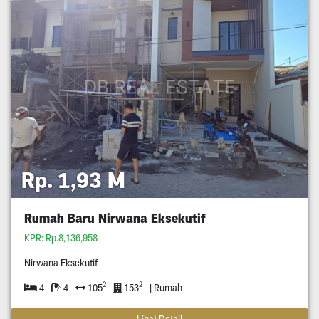
Rp. 1,93 M
Rumah Baru Nirwana Eksekutif
KPR: Rp.8,136,958
Nirwana Eksekutif
2
2
4
4
105
153
| Rumah