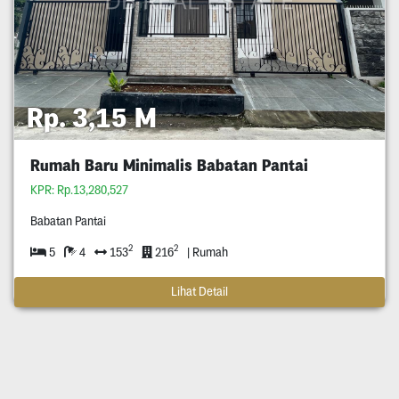
Rp. 3,15 M
Rumah Baru Minimalis Babatan Pantai
KPR: Rp.13,280,527
Babatan Pantai
2
2
5
4
153
216
| Rumah
Lihat Detail