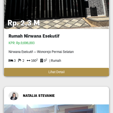
Rp. 2,3 M
Rumah Nirwana Esekutif
KPR: Rp.9,696,893
Nirwana Esekutif — Wonorejo Permai Selatan
2
2
3
2
160
0
| Rumah
Lihat Detail
NATALIA STEVANIE