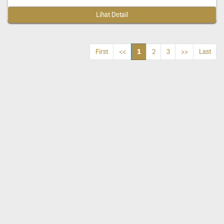
Lihat Detail
1
First
<<
2
3
>>
Last