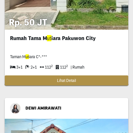
Rp. 50 JT
Rumah Tama M
ut
iara Pakuwon City
Taman M
ut
iara C*-***
2
2
3+1
2+1
112
112
| Rumah
Lihat Detail
DEWI AMIRAWATI