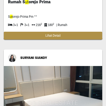
Rumah S
ut
orejo Prima
S
ut
orejo Prima Pm **
2
2
3+1
3+1
216
180
| Rumah
Lihat Detail
SURYANI SIANDY