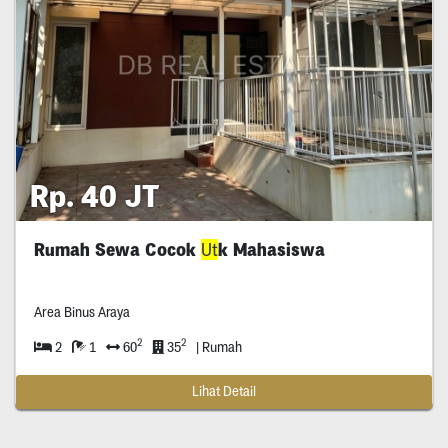
Rp. 40 JT
Rumah Sewa Cocok
Ut
k Mahasiswa
Area Binus Araya
2
2
2
1
60
35
| Rumah
Lihat Detail