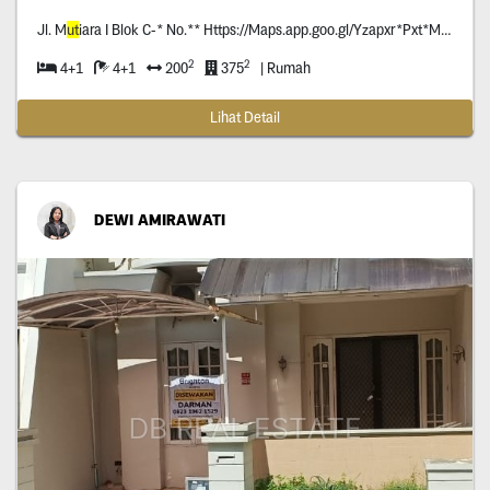
Jl. M
ut
iara I Blok C-* No.** Https://Maps.app.goo.gl/Yzapxr*Pxt*Mmpja*
2
2
4+1
4+1
200
375
| Rumah
Lihat Detail
DEWI AMIRAWATI