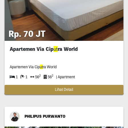
Rp. 70 JT
Apartemen Via Cip
ut
ra World
Apartemen Via Cip
ut
ra World
2
2
1
1
56
56
| Apartment
Lihat Detail
PHILIPUS PURWANTO