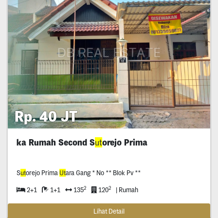
Rp. 40 JT
ka Rumah Second S
ut
orejo Prima
S
ut
orejo Prima
Ut
ara Gang * No ** Blok Pv **
2
2
2+1
1+1
135
120
| Rumah
Lihat Detail