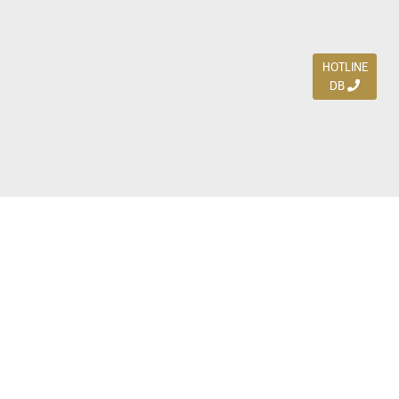
HOTLINE
DB
Jl. Dharmahusada Indah Timur 15 / Blok V 305,
Surabaya 60115
Ph. (031) 5954103