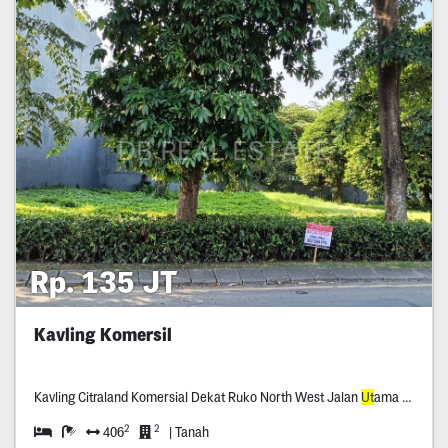
Rp. 135 JT
Kavling Komersil
Kavling Citraland Komersial Dekat Ruko North West Jalan
Ut
ama Double Way Bukit Palma Cluster Luar
2
2
406
| Tanah