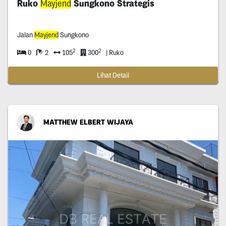
Ruko
Mayjend
Sungkono Strategis
Jalan
Mayjend
Sungkono
2
2
0
2
105
300
| Ruko
Lihat Detail
MATTHEW ELBERT WIJAYA