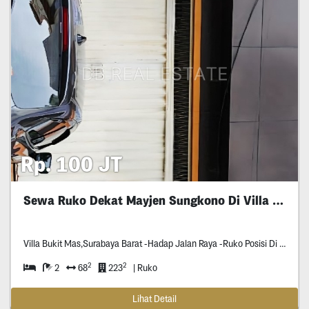
Rp. 100 JT
Sewa Ruko Dekat Mayjen Sungkono Di Villa Bukit Mas
Villa Bukit Mas,Surabaya Barat -Hadap Jalan Raya -Ruko Posisi Di Depan -Dekat
2
2
2
68
223
| Ruko
Lihat Detail