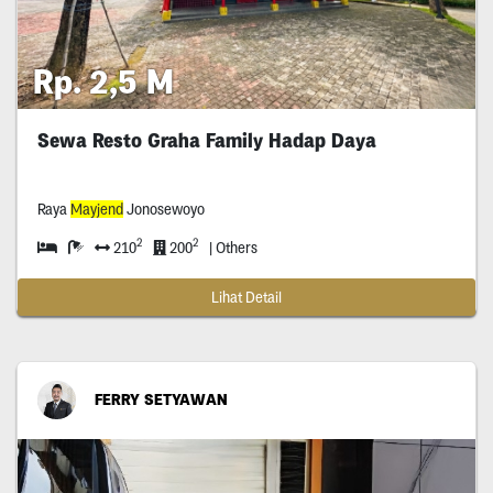
Rp. 2,5 M
Sewa Resto Graha Family Hadap Daya
Raya
Mayjend
Jonosewoyo
2
2
210
200
| Others
Lihat Detail
FERRY SETYAWAN