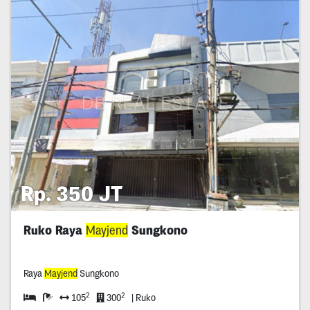
Rp. 350 JT
Ruko Raya
Mayjend
Sungkono
Raya
Mayjend
Sungkono
2
2
105
300
| Ruko