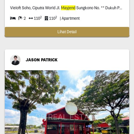
Vieloft Soho, Ciputra World Jl.
Mayjend
Sungkono No. ** Dukuh Pakis, Surabaya
2
2
2
110
110
| Apartment
Lihat Detail
JASON PATRICK