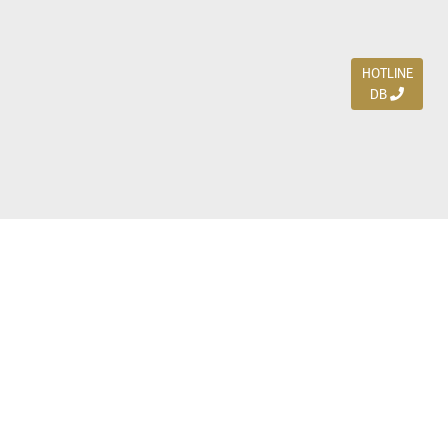
HOTLINE
DB
Jl. Dharmahusada Indah Timur 15 / Blok V 305,
Surabaya 60115
Ph. (031) 5954103