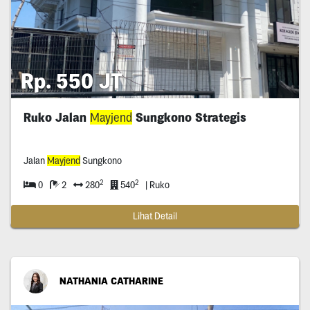
Rp. 550 JT
Ruko Jalan
Mayjend
Sungkono Strategis
Jalan
Mayjend
Sungkono
2
2
0
2
280
540
| Ruko
Lihat Detail
NATHANIA CATHARINE