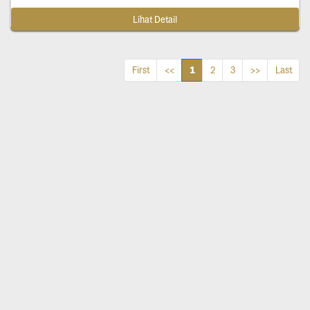
Lihat Detail
1
First
<<
2
3
>>
Last