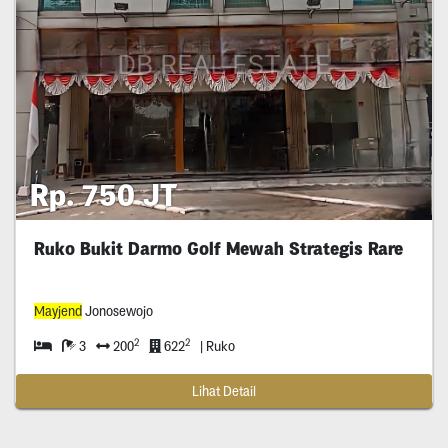
Rp. 750 JT
Ruko Bukit Darmo Golf Mewah Strategis Rare
Mayjend
Jonosewojo
2
2
3
200
622
| Ruko
Lihat Detail