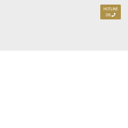
HOTLINE
DB
Jl. Dharmahusada Indah Timur 15 / Blok V 305,
Surabaya 60115
Ph. (031) 5954103
Ph. 085 111 3 9595 0