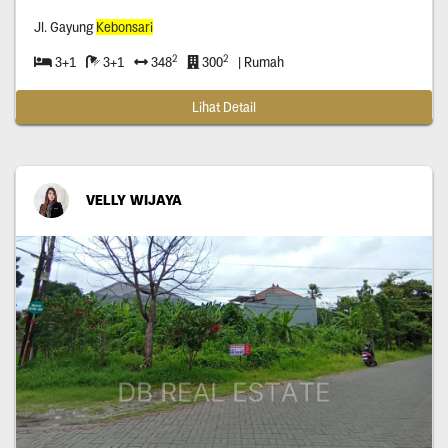
Jl. Gayung
Kebonsari
2
2
3+1
3+1
348
300
| Rumah
Lihat Detail
VELLY WIJAYA