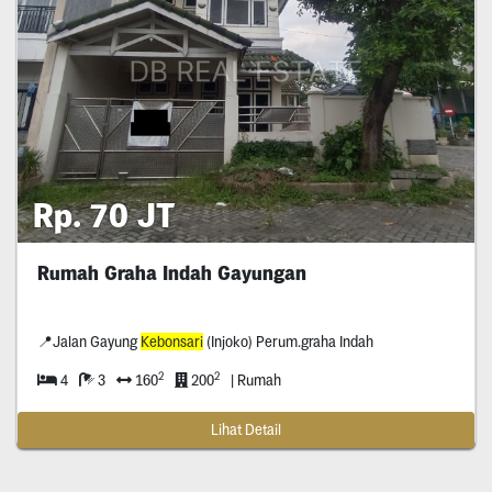
Rp. 70 JT
Rumah Graha Indah Gayungan
📍Jalan Gayung
Kebonsari
(Injoko) Perum.graha Indah
2
2
4
3
160
200
| Rumah
Lihat Detail