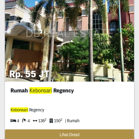
Rp. 55 JT
Rumah
Kebonsari
Regency
Kebonsari
Regency
2
2
4
4
136
150
| Rumah
Lihat Detail