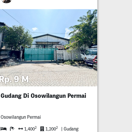
Rp. 9 M
Gudang Di Osowilangun Permai
Osowilangun Permai
2
2
1,400
1,200
| Gudang