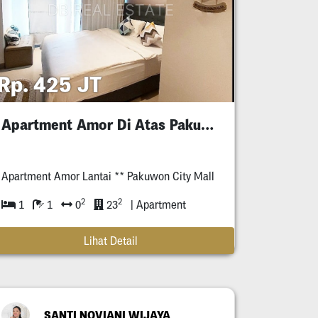
Rp. 425 JT
Apartment Amor Di Atas Pakuwon City Mall
Apartment Amor Lantai ** Pakuwon City Mall
2
2
1
1
0
23
| Apartment
Lihat Detail
SANTI NOVIANI WIJAYA