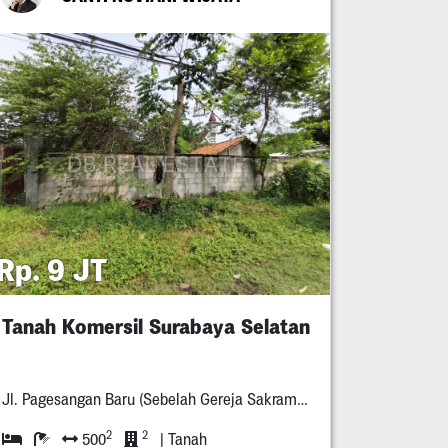
Rp. 9 JT
Tanah Komersil Surabaya Selatan
Jl. Pagesangan Baru (Sebelah Gereja Sakramen Maha Kudus)
2
2
500
| Tanah