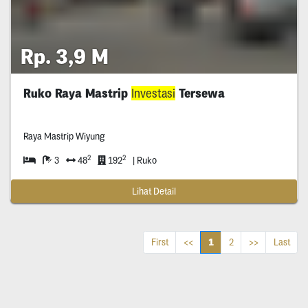
Rp. 3,9 M
Ruko Raya Mastrip
Investasi
Tersewa
Raya Mastrip Wiyung
2
2
3
48
192
| Ruko
Lihat Detail
1
First
<<
2
>>
Last