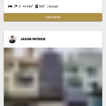
2
2
3
344
300
| Rumah
Lihat Detail
JASON PATRICK