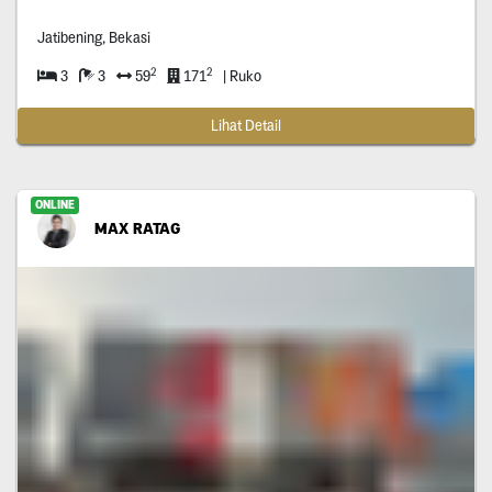
Jatibening, Bekasi
2
2
3
3
59
171
| Ruko
Lihat Detail
ONLINE
MAX RATAG