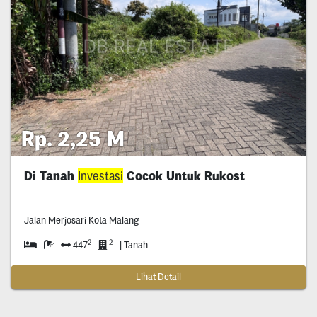
Rp. 2,25 M
Di Tanah
Investasi
Cocok Untuk Rukost
Jalan Merjosari Kota Malang
2
2
447
| Tanah
Lihat Detail