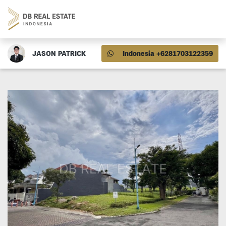
JASON PATRICK
Indonesia +6281703122359