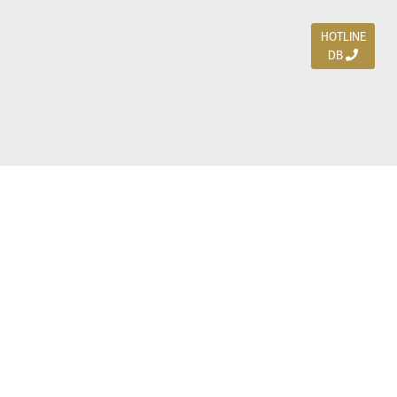
HOTLINE
DB
Jl. Dharmahusada Indah Timur 15 / Blok V 305,
Surabaya 60115
Ph. (031) 5954103
Ph. 085 111 3 9595 0