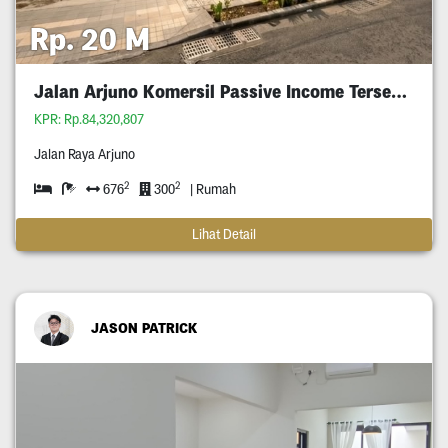
Rp. 20 M
Jalan Arjuno Komersil Passive Income Tersewa
KPR: Rp.84,320,807
Jalan Raya Arjuno
2
2
676
300
| Rumah
Lihat Detail
JASON PATRICK