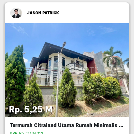
JASON PATRICK
Rp. 5,25 M
Termurah Citraland Utama Rumah Minimalis 5M An
KPR: Rp.22,134,212