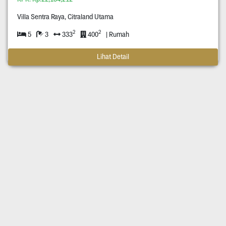
Villa Sentra Raya, Citraland Utama
2
2
5
3
333
400
| Rumah
Lihat Detail