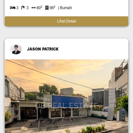
2
2
3
3
60
98
| Rumah
Lihat Detail
JASON PATRICK