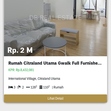
Rp. 2 M
Rumah Citraland Utama Gwalk Full Furnished Murah
KPR: Rp.8,432,081
International Village, Citraland Utama
2
2
3
2
128
110
| Rumah
Lihat Detail