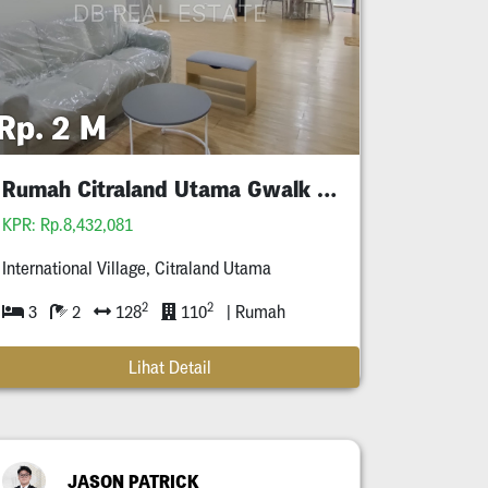
Rp. 2 M
Rumah Citraland Utama Gwalk Full Furnished Murah
KPR: Rp.8,432,081
International Village, Citraland Utama
2
2
3
2
128
110
| Rumah
Lihat Detail
JASON PATRICK