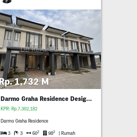
Rp. 1,732 M
Darmo Graha Residence Design Baru Mewah
KPR: Rp.7,302,182
Darmo Graha Residence
2
2
3
3
60
98
| Rumah