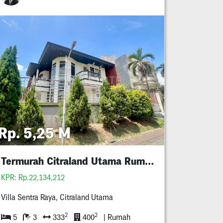
Rp. 5,25 M
Termurah Citraland Utama Rumah Minimalis 5M An
KPR: Rp.22,134,212
Villa Sentra Raya, Citraland Utama
2
2
5
3
333
400
| Rumah