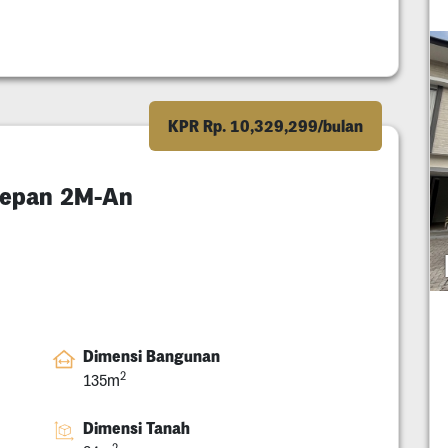
KPR Rp. 10,329,299/bulan
 Depan 2M-An
Dimensi Bangunan
2
135m
Dimensi Tanah
2