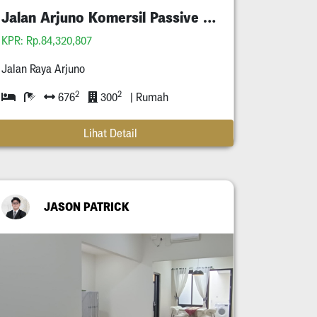
Jalan Arjuno Komersil Passive Income Tersewa
KPR: Rp.84,320,807
Jalan Raya Arjuno
2
2
676
300
| Rumah
Lihat Detail
JASON PATRICK