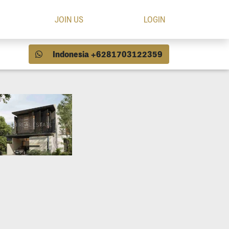
JOIN US
LOGIN
Indonesia +6281703122359