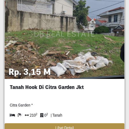
Rp. 3,15 M
Tanah Hook Di Citra Garden Jkt
Citra Garden *
2
2
210
0
| Tanah
Lihat Detail