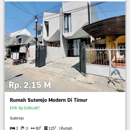
Rp. 2,15 M
Rumah Suterejo Modern Di Timur
KPR: Rp.9,064,487
Suterejo
2
2
3
3
80
125
| Rumah