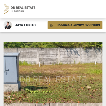
JAYA LUKITO
Indonesia +6282132931603