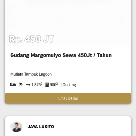
Rp. 450 JT
Gudang Margomulyo Sewa 450Jt / Tahun
Mutiara Tambak Lagoon
2
2
1,376
980
| Gudang
Lihat Detail
JAYA LUKITO