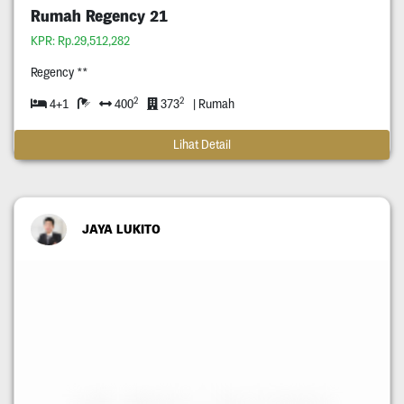
Rumah Regency 21
KPR: Rp.29,512,282
Regency **
2
2
4+1
400
373
| Rumah
Lihat Detail
JAYA LUKITO