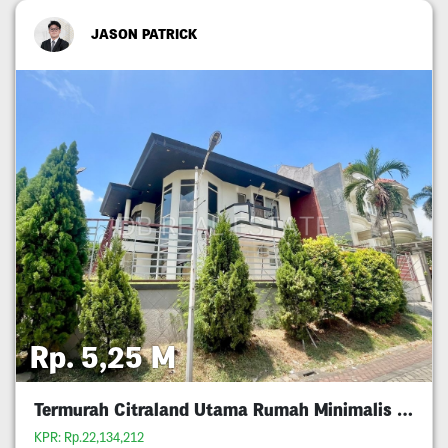
JASON PATRICK
Rp. 5,25 M
Termurah Citraland Utama Rumah Minimalis 5M An
KPR: Rp.22,134,212