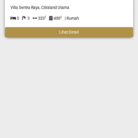
Villa Sentra Raya, Citraland Utama
2
2
5
3
333
400
| Rumah
Lihat Detail