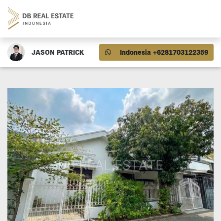
JASON PATRICK
Indonesia +6281703122359