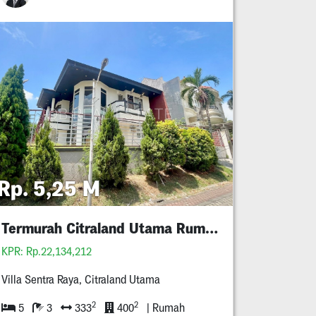
Rp. 5,25 M
Termurah Citraland Utama Rumah Minimalis 5M An
KPR: Rp.22,134,212
Villa Sentra Raya, Citraland Utama
2
2
5
3
333
400
| Rumah