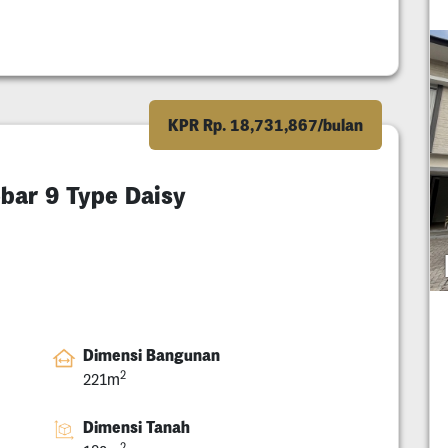
KPR Rp. 18,731,867/bulan
ebar 9 Type Daisy
Dimensi Bangunan
2
221m
Dimensi Tanah
2