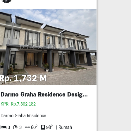
Rp. 1,732 M
Darmo Graha Residence Design Baru Mewah
KPR: Rp.7,302,182
Darmo Graha Residence
2
2
3
3
60
98
| Rumah