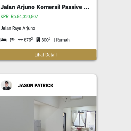
Jalan Arjuno Komersil Passive Income Tersewa
KPR: Rp.84,320,807
Jalan Raya Arjuno
2
2
676
300
| Rumah
Lihat Detail
JASON PATRICK