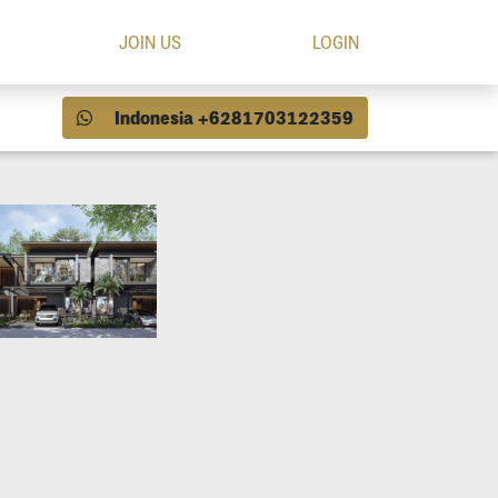
JOIN US
LOGIN
Indonesia +6281703122359