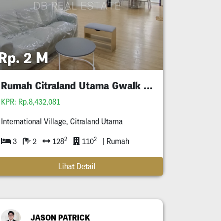
Rp. 2 M
Rumah Citraland Utama Gwalk Full Furnished Murah
KPR: Rp.8,432,081
International Village, Citraland Utama
2
2
3
2
128
110
| Rumah
Lihat Detail
JASON PATRICK