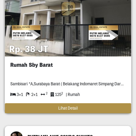
Rp. 38 JT
Rumah Sby Barat
Sambisari *A,Surabaya Barat ( Belakang Indomaret Simpang Darmo Permai )
2
2
3+1
2+1
125
| Rumah
Lihat Detail