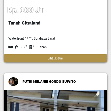
Rp. 100 JT
Tanah Citraland
Waterfront * / ** , Surabaya Barat
2
2
| Tanah
Lihat Detail
PUTRI MELANIE GONDO SUWITO