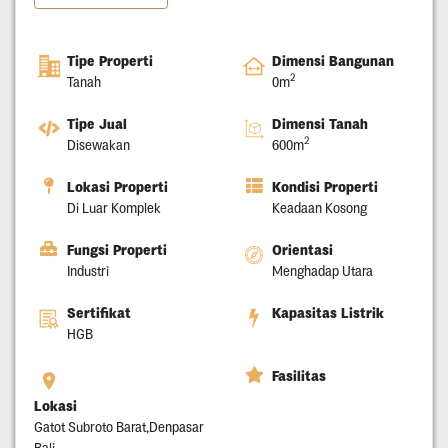
Tipe Properti
Dimensi Bangunan
2
Tanah
0m
Tipe Jual
Dimensi Tanah
2
Disewakan
600m
Lokasi Properti
Kondisi Properti
Di Luar Komplek
Keadaan Kosong
Fungsi Properti
Orientasi
Industri
Menghadap Utara
Sertifikat
Kapasitas Listrik
HGB
Fasilitas
Lokasi
Gatot Subroto Barat,Denpasar
Bali