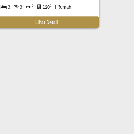
2
2
3
3
120
| Rumah
Lihat Detail