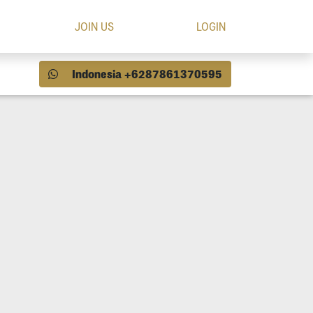
JOIN US
LOGIN
Indonesia +6287861370595