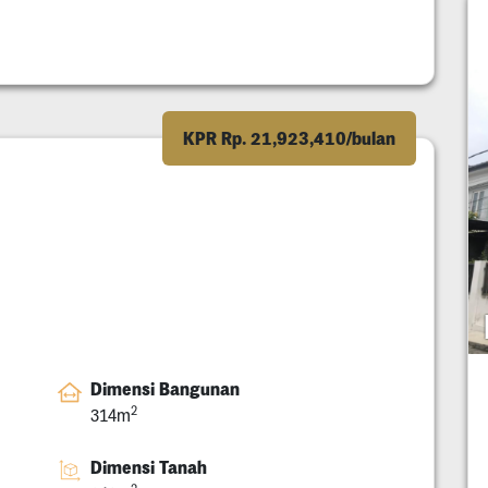
KPR Rp. 21,923,410/bulan
Dimensi Bangunan
2
314m
Dimensi Tanah