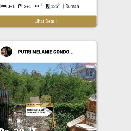
2
2
3+1
2+1
125
| Rumah
Lihat Detail
PUTRI MELANIE GONDO SUWITO