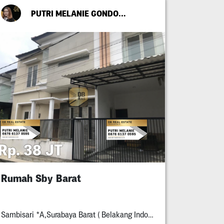
PUTRI MELANIE GONDO SUWITO
Rp. 38 JT
Rumah Sby Barat
Sambisari *A,Surabaya Barat ( Belakang Indomaret Simpang Darmo Permai )