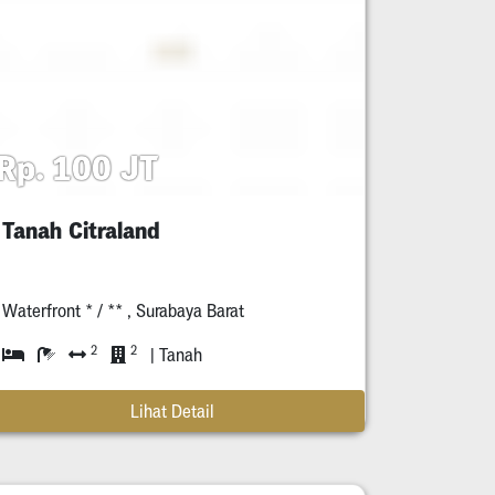
Rp. 100 JT
Tanah Citraland
Waterfront * / ** , Surabaya Barat
2
2
| Tanah
Lihat Detail