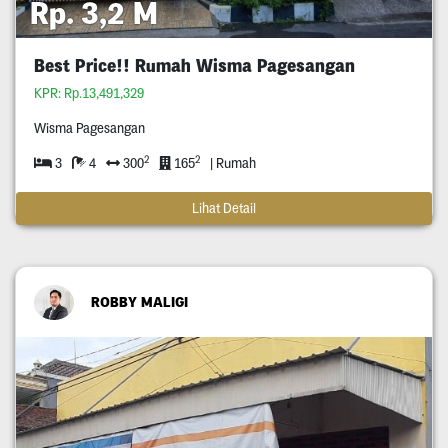
Rp. 3,2 M
Best Price!! Rumah Wisma Pagesangan
KPR: Rp.13,491,329
Wisma Pagesangan
2
2
3
4
300
165
| Rumah
Lihat Detail
ROBBY MALIGI