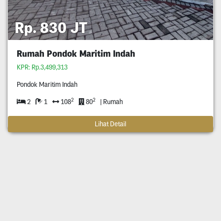
Rp. 830 JT
Rumah Pondok Maritim Indah
KPR: Rp.3,499,313
Pondok Maritim Indah
2
2
2
1
108
80
| Rumah
Lihat Detail