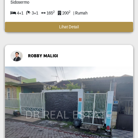
Sidosermo
2
2
4+1
3+1
165
200
| Rumah
Lihat Detail
ROBBY MALIGI