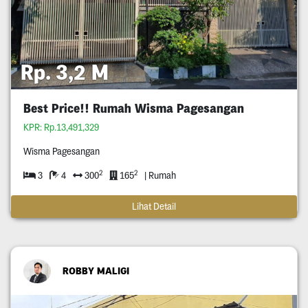
Rp. 3,2 M
Best Price!! Rumah Wisma Pagesangan
KPR: Rp.13,491,329
Wisma Pagesangan
2
2
3
4
300
165
| Rumah
Lihat Detail
ROBBY MALIGI