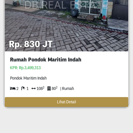
Rp. 830 JT
Rumah Pondok Maritim Indah
KPR: Rp.3,499,313
Pondok Maritim Indah
2
2
2
1
108
80
| Rumah
Lihat Detail