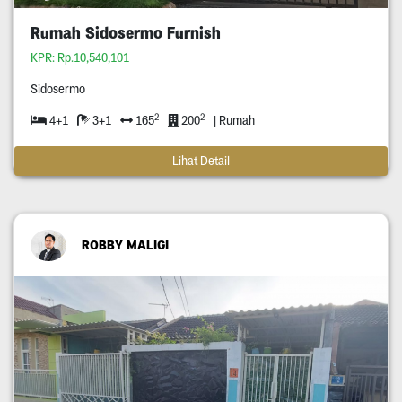
Rumah Sidosermo Furnish
KPR: Rp.10,540,101
Sidosermo
2
2
4+1
3+1
165
200
| Rumah
Lihat Detail
ROBBY MALIGI