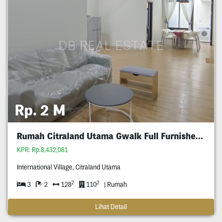
Rp. 2 M
Rumah Citraland Utama Gwalk Full Furnished Murah
KPR: Rp.8,432,081
International Village, Citraland Utama
2
2
3
2
128
110
| Rumah
Lihat Detail