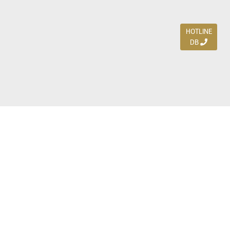
HOTLINE
DB
Jl. Dharmahusada Indah Timur 15 / Blok V 305,
Surabaya 60115
Ph. (031) 5954103
Ph. 085 111 3 9595 0