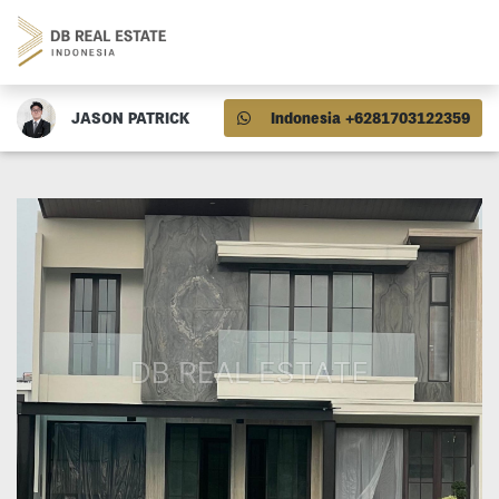
JASON PATRICK
Indonesia +6281703122359