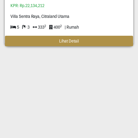
KPR: Rp.22,134,212
Villa Sentra Raya, Citraland Utama
2
2
5
3
333
400
| Rumah
Lihat Detail