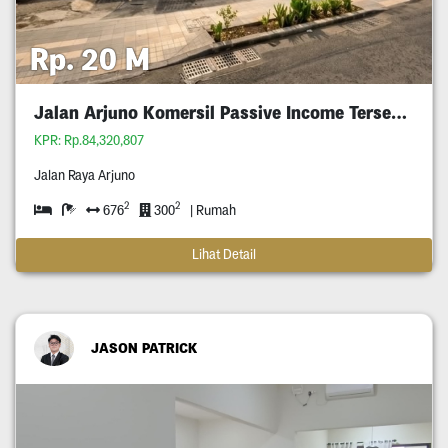
Rp. 20 M
Jalan Arjuno Komersil Passive Income Tersewa
KPR: Rp.84,320,807
Jalan Raya Arjuno
2
2
676
300
| Rumah
Lihat Detail
JASON PATRICK