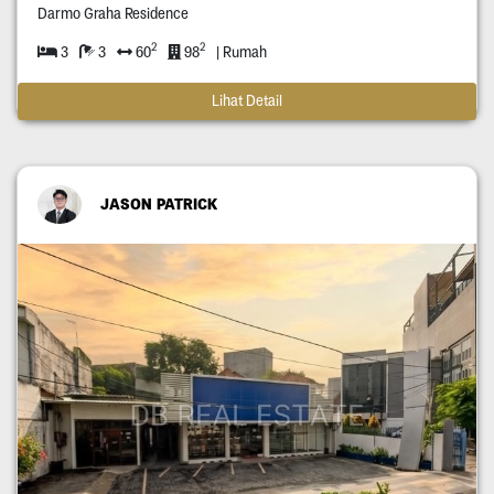
Darmo Graha Residence
2
2
3
3
60
98
| Rumah
Lihat Detail
JASON PATRICK