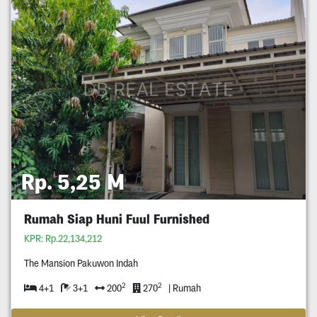
Rp. 5,25 M
Rumah Siap Huni Fuul Furnished
KPR: Rp.22,134,212
The Mansion Pakuwon Indah
2
2
4+1
3+1
200
270
| Rumah