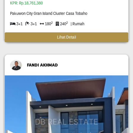
KPR: Rp.18,761,380
Pakuwon City Gran Island Cluster Casa Tobaho
2
2
3+1
3+1
180
240
| Rumah
Lihat Detail
FANDI AKHMAD