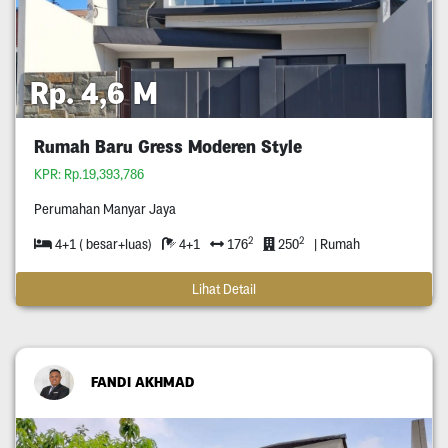
Rp. 4,6 M
Rumah Baru Gress Moderen Style
KPR: Rp.19,393,786
Perumahan Manyar Jaya
2
2
4+1 ( besar+luas)
4+1
176
250
| Rumah
Lihat Detail
FANDI AKHMAD