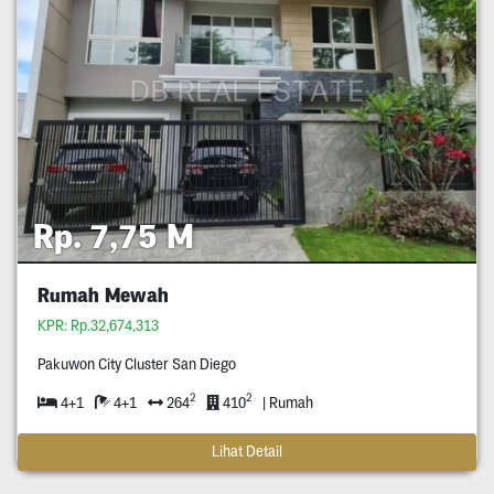
Rp. 7,75 M
Rumah Mewah
KPR: Rp.32,674,313
Pakuwon City Cluster San Diego
2
2
4+1
4+1
264
410
| Rumah
Lihat Detail