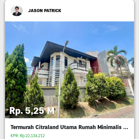
JASON PATRICK
Rp. 5,25 M
Termurah Citraland Utama Rumah Minimalis 5M An
KPR: Rp.22,134,212