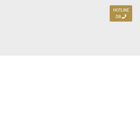
HOTLINE
DB
Jl. Dharmahusada Indah Timur 15 / Blok V 305,
Surabaya 60115
Ph. (031) 5954103
Ph. 085 111 3 9595 0