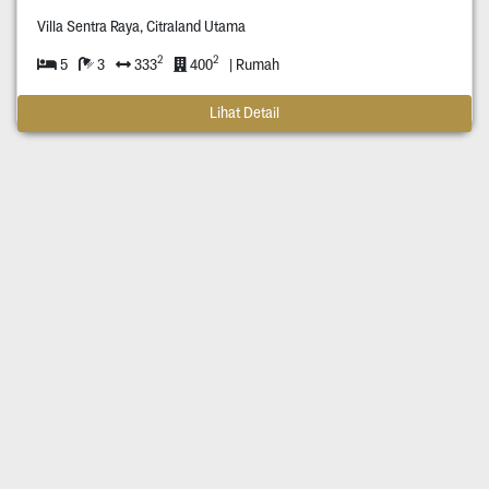
Villa Sentra Raya, Citraland Utama
2
2
5
3
333
400
| Rumah
Lihat Detail