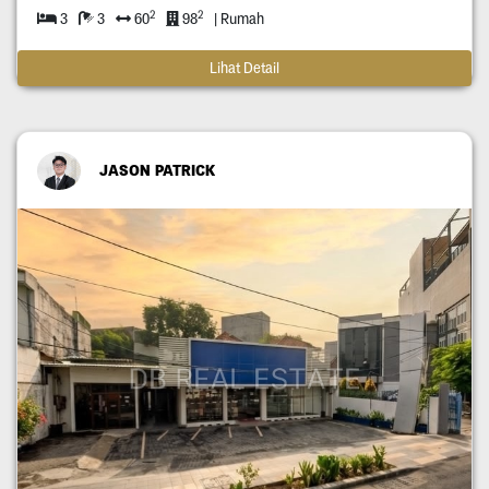
2
2
3
3
60
98
| Rumah
Lihat Detail
JASON PATRICK