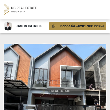
JASON PATRICK
Indonesia +6281703122359