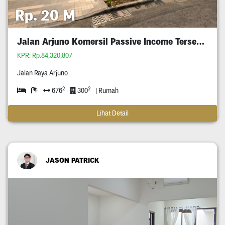
Rp. 20 M
Jalan Arjuno Komersil Passive Income Tersewa
KPR: Rp.84,320,807
Jalan Raya Arjuno
2
2
676
300
| Rumah
Lihat Detail
JASON PATRICK