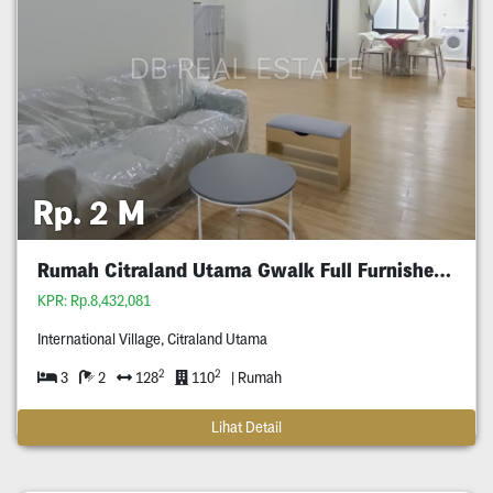
Rp. 2 M
Rumah Citraland Utama Gwalk Full Furnished Murah
KPR: Rp.8,432,081
International Village, Citraland Utama
2
2
3
2
128
110
| Rumah
Lihat Detail