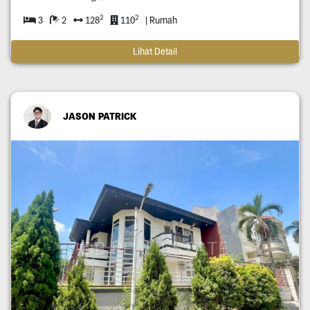
2
2
3
2
128
110
| Rumah
Lihat Detail
JASON PATRICK