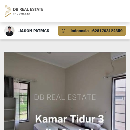
JASON PATRICK
Indonesia +6281703122359