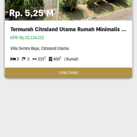
Rp. 5,25 M
Termurah Citraland Utama Rumah Minimalis 5M An
KPR: Rp.22,134,212
Villa Sentra Raya, Citraland Utama
2
2
5
3
333
400
| Rumah
Lihat Detail