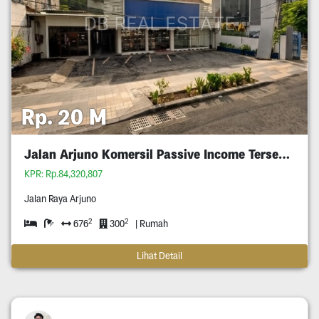
Rp. 20 M
Jalan Arjuno Komersil Passive Income Tersewa
KPR: Rp.84,320,807
Jalan Raya Arjuno
2
2
676
300
| Rumah
Lihat Detail