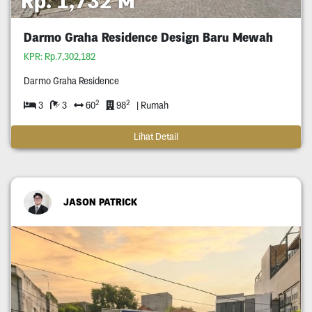
Rp. 1,732 M
Darmo Graha Residence Design Baru Mewah
KPR: Rp.7,302,182
Darmo Graha Residence
2
2
3
3
60
98
| Rumah
Lihat Detail
JASON PATRICK