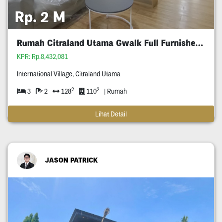
Rp. 2 M
Rumah Citraland Utama Gwalk Full Furnished Murah
KPR: Rp.8,432,081
International Village, Citraland Utama
2
2
3
2
128
110
| Rumah
Lihat Detail
JASON PATRICK