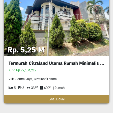
Rp. 5,25 M
Termurah Citraland Utama Rumah Minimalis 5M An
KPR: Rp.22,134,212
Villa Sentra Raya, Citraland Utama
2
2
5
3
333
400
| Rumah
Lihat Detail