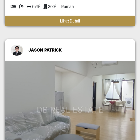
2
2
676
300
| Rumah
Lihat Detail
JASON PATRICK