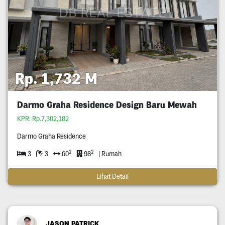
Rp. 1,732 M
Darmo Graha Residence Design Baru Mewah
KPR: Rp.7,302,182
Darmo Graha Residence
2
2
3
3
60
98
| Rumah
Lihat Detail
JASON PATRICK