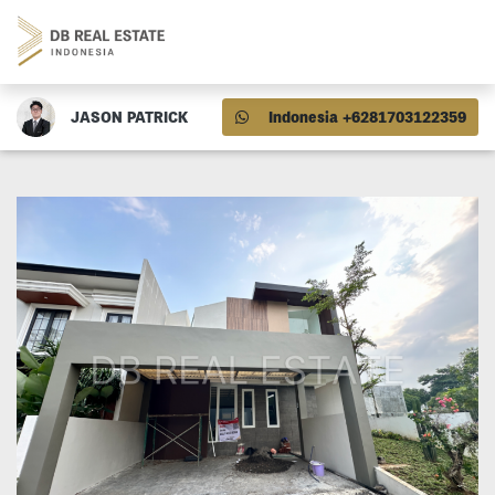
JASON PATRICK
Indonesia +6281703122359