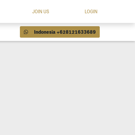
JOIN US
LOGIN
Indonesia +628121633689