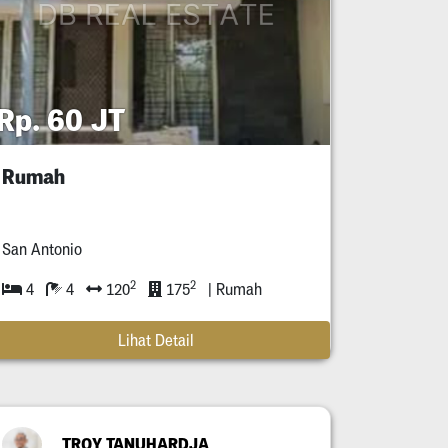
Rp. 60 JT
Rumah
San Antonio
2
2
4
4
120
175
| Rumah
Lihat Detail
TROY TANUHARDJA