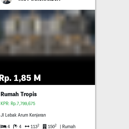
Rp. 1,85 M
Rumah Tropis
KPR: Rp.7,799,675
Jl Lebak Arum Kenjeran
2
2
4
4
113
150
| Rumah