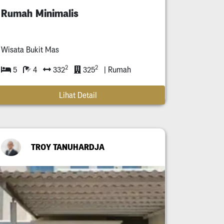
Rumah Minimalis
Wisata Bukit Mas
2
2
5
4
332
325
| Rumah
Lihat Detail
TROY TANUHARDJA