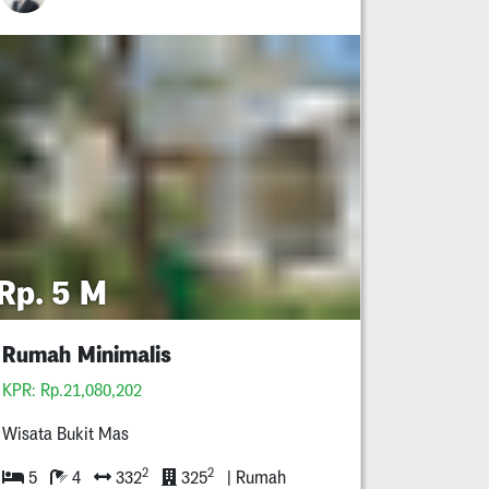
Rp. 5 M
Rumah Minimalis
KPR: Rp.21,080,202
Wisata Bukit Mas
2
2
5
4
332
325
| Rumah